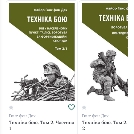
Професійний, але пристрасний текст військового
фахівця і патріота несе потужний мотиваційний
потенціал, а доповнений рисунками, схемами і
таблицями може бути легко засвоєний. Для офіцерів,
сержантів, солдатів Збройних Сил України, а також
усіх, хто хоче належно підготуватися до захисту своєї
країни від агресії ворога та збільшити свої шанси на
виживання у бою. У цьому томі розкрито основи
ведення бойових дій вночі, взимку, а також особливості
боротьби за водні перешкоди, з ворожими танками на
близькій відстані, з повітряним десантом.
Ганс фон Дах
Ганс фон Дах
Техніка бою. Том 2. Частина
Техніка бою. Том 2. Ч
1
2