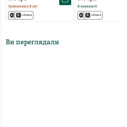
Залишилось
8
шт
В наявності
єКнига
єКнига
Ви переглядали