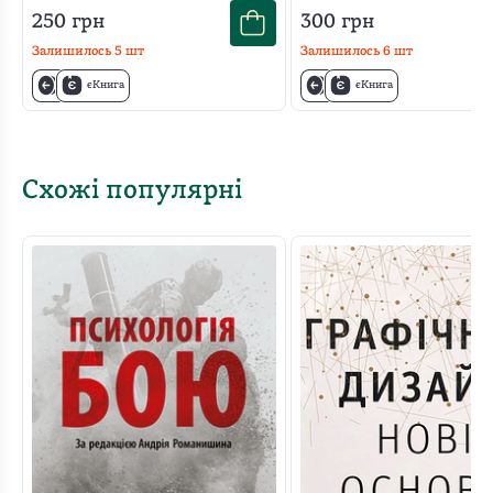
250
грн
300
грн
Залишилось
5
шт
Залишилось
6
шт
єКнига
єКнига
Схожі популярні