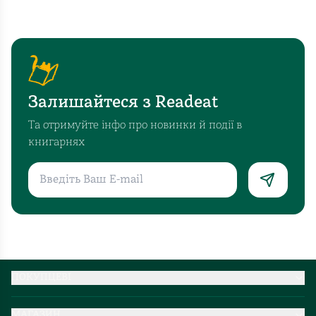
Залишайтеся з Readeat
Та отримуйте інфо про новинки й події в
книгарнях
ПОКУПЦЕВІ
Партнерство
МАГАЗИН
Доставка та оплата