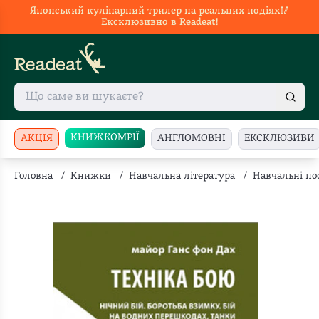
Японський кулінарний трилер на реальних подіях🥢
Ексклюзивно в Readeat!
КНИЖКОМРІЇ
АКЦІЯ
АНГЛОМОВНІ
ЕКСКЛЮЗИВИ
Головна
/
Книжки
/
Навчальна література
/
Навчальні по