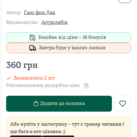
Автор:
Ганс фон Дах
Видавництво:
Астролябія
Кешбек від ціни –
18
бонусів
Завтра буде у ваших лапках
360
грн
Залишилось
2
шт
Рекомендована роздрібна ціна
Рекомендовану роздріб
Додати до кошика
Або купіть у застосунку – тут є трекер читання і
ще бага-а-ато цікавок ;)