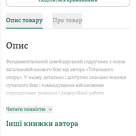
Поділитись враженнями
Опис товару
Про товар
Опис
Фундаментальний швейцарський підручник з основ
загальновійськового бою від автора «Тотального
опору». У ньому детально і доступно описано техніки
сучасного бою і командування військовими
підрозділами, розвідки і диверсійної роботи,
особливості застосування зброї, створення
фортифікаційних споруд та інженерних загороджень,
Читати повністю
правила організації маршу та розквартирування,
Інші книжки автора
постачання війська, санітарної служби, військового
вишколу тощо.