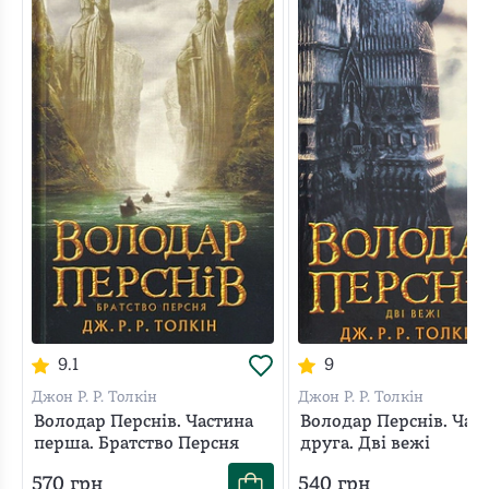
9.1
9
Джон Р. Р. Толкін
Джон Р. Р. Толкін
Володар Перснів. Частина
Володар Перснів. Час
перша. Братство Персня
друга. Дві вежі
570
грн
540
грн