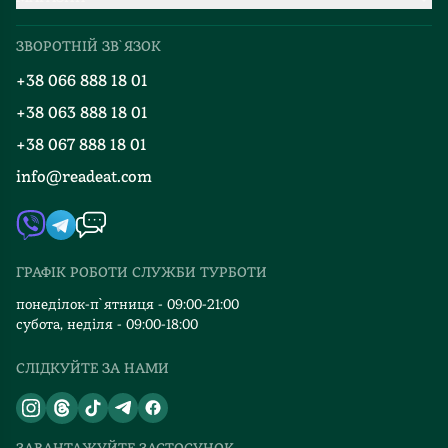
Про нас
Міжнародна доставка
ЗВОРОТНІЙ ЗВ`ЯЗОК
Добірки
Правила повернення
+38 066 888 18 01
Блог
Програма лояльності
+38 063 888 18 01
Події
Вакансії
+38 067 888 18 01
Книгарні
FAQ
info@readeat.com
Контакти
Мапа сайту
Автори
Видавництва
ГРАФІК РОБОТИ СЛУЖБИ ТУРБОТИ
Відгуки та оцінка RDT
понеділок-п`ятниця - 09:00-21:00
субота, неділя - 09:00-18:00
СЛІДКУЙТЕ ЗА НАМИ