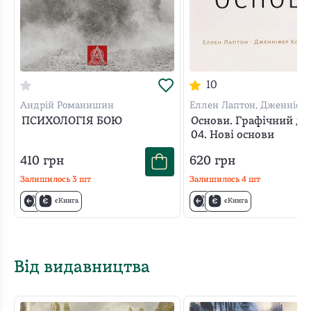
10
Андрій Романишин
Еллен Лаптон, Дженніфе
Філліпс
ПСИХОЛОГІЯ БОЮ
Основи. Графічний ди
04. Нові основи
410
грн
620
грн
Залишилось
3
шт
Залишилось
4
шт
єКнига
єКнига
Від видавництва