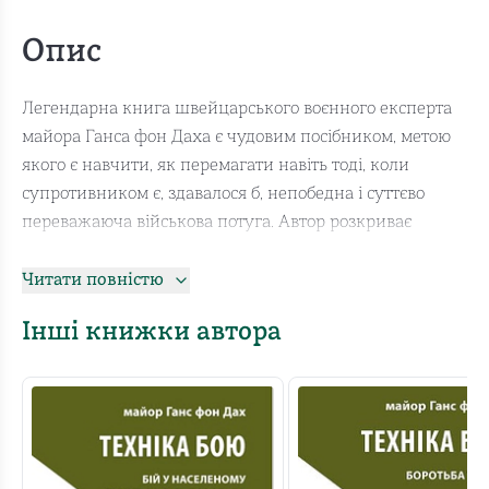
Опис
Легендарна книга швейцарського воєнного експерта
майора Ганса фон Даха є чудовим посібником, метою
якого є навчити, як перемагати навіть тоді, коли
супротивником є, здавалося б, непобедна і суттєво
переважаюча військова потуга. Автор розкриває
моральні засідки, стратегічні цілі, тактику та бойові
техніки т. зв. малої війни. Вихідним принципом є
Читати повністю
переконання, що боротьба за свободу не завершується
Інші книжки автора
навіть після злиденної поразки в регулярній війні,
навіть після цілковитого розгрому армії. З
надзвичайною ясністю розкриваються принципи
організації руху опору, створення формацій малої
війни, забезпечення їх зброєю, боєприпасами,
харчами, здійснення диверсій, засідок, методи протидії