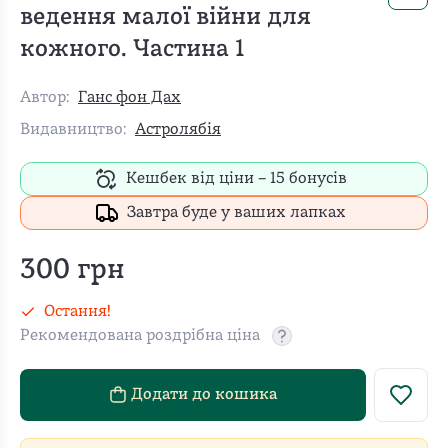
ведення малої війни для
кожного. Частина 1
Автор:
Ганс фон Дах
Видавництво:
Астролябія
Кешбек від ціни –
15
бонусів
Завтра буде у ваших лапках
300
грн
Остання!
Рекомендована роздрібна ціна
Рекомендовану роздріб
Додати до кошика