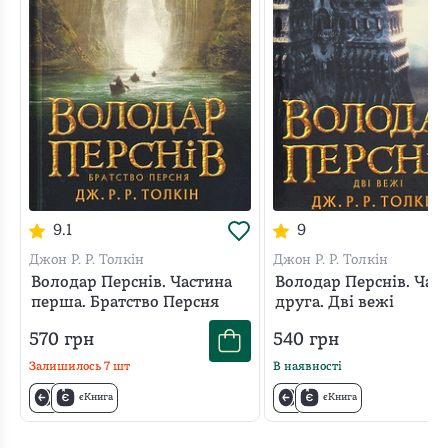
9.1
9
Джон Р. Р. Толкін
Джон Р. Р. Толкін
Володар Перснів. Частина
Володар Перснів. Час
перша. Братство Персня
друга. Дві вежі
570
грн
540
грн
Залишилось
7
шт
В наявності
єКнига
єКнига