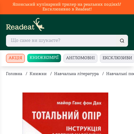
Японський кулінарний трилер на реальних подіях🥢
Ексклюзивно в Readeat!
КНИЖКОМРІЇ
АКЦІЯ
АНГЛОМОВНІ
ЕКСКЛЮЗИВИ
Головна
/
Книжки
/
Навчальна література
/
Навчальні по