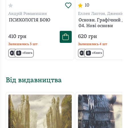
10
Андрій Романишин
Еллен Лаптон, Дженніфе
Філліпс
ПСИХОЛОГІЯ БОЮ
Основи. Графічний ди
04. Нові основи
410
грн
620
грн
Залишилось
3
шт
Залишилось
4
шт
єКнига
єКнига
Від видавництва