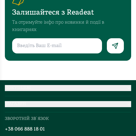
Залишайтеся з Readeat
Та отримуйте інфо про новинки й події в
книгарнях
ПОКУПЦЕВІ
Партнерство
МАГАЗИН
Доставка та оплата
Про нас
Міжнародна доставка
ЗВОРОТНІЙ ЗВ`ЯЗОК
Добірки
Правила повернення
+38 066 888 18 01
Блог
Програма лояльності