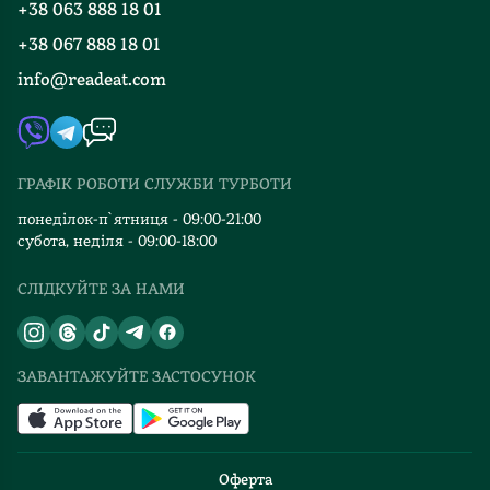
+38 063 888 18 01
Події
Вакансії
+38 067 888 18 01
Книгарні
FAQ
info@readeat.com
Контакти
Мапа сайту
Автори
Видавництва
ГРАФІК РОБОТИ СЛУЖБИ ТУРБОТИ
Відгуки та оцінка RDT
понеділок-п`ятниця - 09:00-21:00
субота, неділя - 09:00-18:00
СЛІДКУЙТЕ ЗА НАМИ
ЗАВАНТАЖУЙТЕ ЗАСТОСУНОК
Оферта