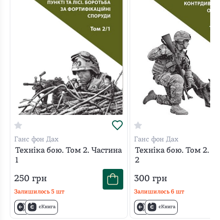
каральним заходам ворога тощо. Книга
проілюстрована чисельними малюнками автора, які,
зображаючи зразки бойових акцій та технік опору,
значно полегшують засвоєння матеріалу. УВАГА!
Книги містять дієві збройні, бойові та захисні техніки,
які, вочевидь, є небезпечними, а їх неправомірне
застосування може мати серйозні наслідки і призвести
до кримінального переслідування. Видання не слід
передавати до рук особам, які ще не досягли 18-
літнього віку
Ганс фон Дах
Ганс фон Дах
Техніка бою. Том 2. Частина
Техніка бою. Том 2. Ч
1
2
250
грн
300
грн
Залишилось
5
шт
Залишилось
6
шт
єКнига
єКнига