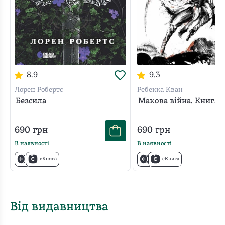
8.9
9.3
Лорен Робертс
Ребекка Кван
Безсила
Макова війна. Книга 1
690
грн
690
грн
В наявності
В наявності
єКнига
єКнига
Від видавництва