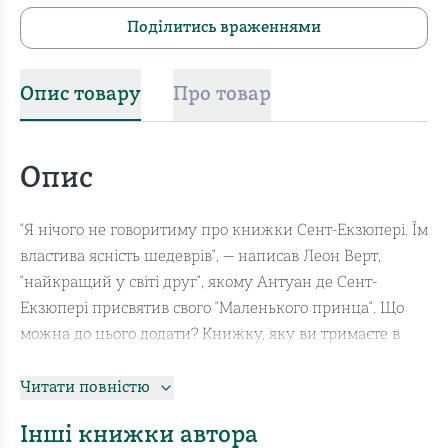
Поділитись враженнями
Опис товару
Про товар
Опис
"Я нічого не говоритиму про книжки Сент-Екзюпері. Їм
властива ясність шедеврів", — написав Леон Верт,
"найкращий у світі друг", якому Антуан де Сент-
Екзюпері присвятив свого "Маленького принца". Що
можна до цього додати? Книжку, яку ви тримаєте в
руках, варто читати серцем, тому що "очима головного
не побачиш". А ця книжка про Головне.
Читати повністю
Інші книжки автора