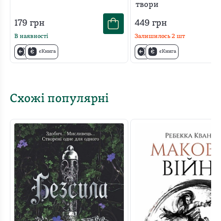
твори
179
грн
449
грн
В наявності
Залишилось
2
шт
єКнига
єКнига
Схожі популярні