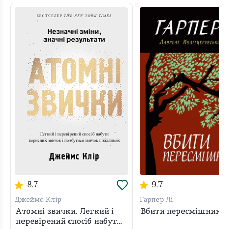
8.7
9.7
Джеймс Клір
Гарпер Лі
Атомні звички. Легкий і
Вбити пересмішника
перевірений спосіб набути