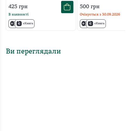
корисних звичок і
425
грн
500
грн
позбутися звичок
шкідливих
В наявності
Очікується з
30.09.2026
єКнига
єКнига
Ви переглядали