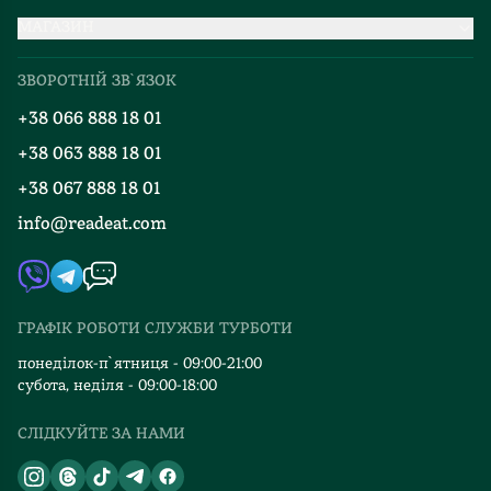
МАГАЗИН
Доставка та оплата
Про нас
Міжнародна доставка
ЗВОРОТНІЙ ЗВ`ЯЗОК
Добірки
Правила повернення
+38 066 888 18 01
Блог
Програма лояльності
+38 063 888 18 01
Події
Вакансії
+38 067 888 18 01
Книгарні
FAQ
info@readeat.com
Контакти
Мапа сайту
Автори
Видавництва
ГРАФІК РОБОТИ СЛУЖБИ ТУРБОТИ
Відгуки та оцінка RDT
понеділок-п`ятниця - 09:00-21:00
субота, неділя - 09:00-18:00
СЛІДКУЙТЕ ЗА НАМИ