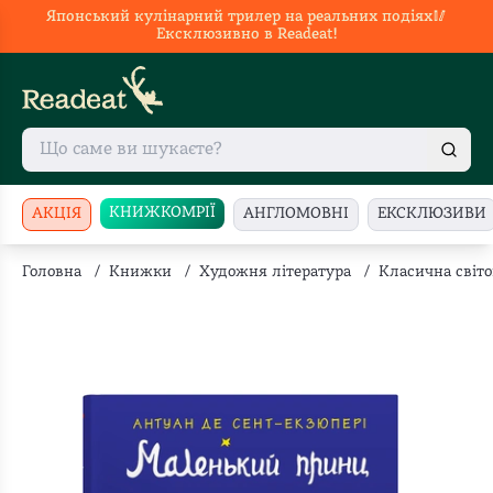
Японський кулінарний трилер на реальних подіях🥢
Ексклюзивно в Readeat!
КНИЖКОМРІЇ
АКЦІЯ
АНГЛОМОВНІ
ЕКСКЛЮЗИВИ
Головна
/
Книжки
/
Художня література
/
Класична світо