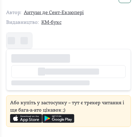
Автор:
Антуан де Сент-Екзюпері
Видавництво:
КМ-букс
Або купіть у застосунку – тут є трекер читання і
ще бага-а-ато цікавок ;)