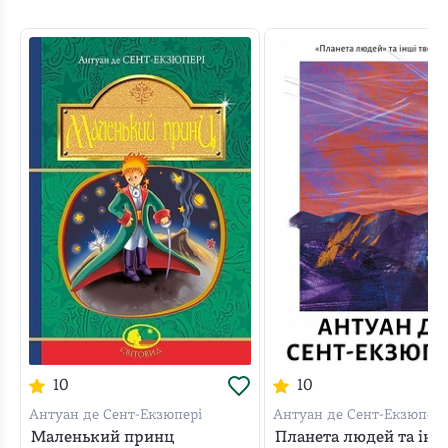
10
10
Антуан де Сент-Екзюпері
Антуан де Сент-Екзюпері
Маленький принц
Планета людей та інш