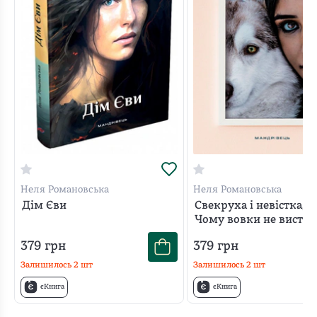
Неля Романовська
Неля Романовська
Дім Єви
Свекруха і невістка, а
Чому вовки не висту
у цирку
379
грн
379
грн
Залишилось
2
шт
Залишилось
2
шт
єКнига
єКнига