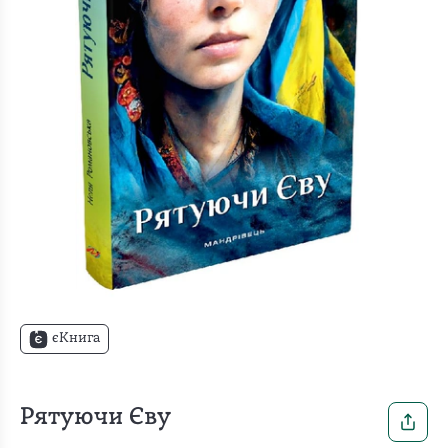
єКнига
Рятуючи Єву