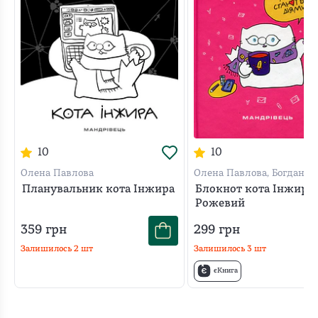
10
10
Олена Павлова
Олена Павлова, Богдан Ф
Планувальник кота Інжира
Блокнот кота Інжира.
Рожевий
359
грн
299
грн
Залишилось
2
шт
Залишилось
3
шт
єКнига