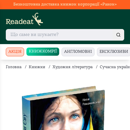
Безкоштовна доставка книжок корпорації «Ранок»
КНИЖКОМРІЇ
АКЦІЯ
АНГЛОМОВНІ
ЕКСКЛЮЗИВИ
Головна
/
Книжки
/
Художня література
/
Сучасна україн