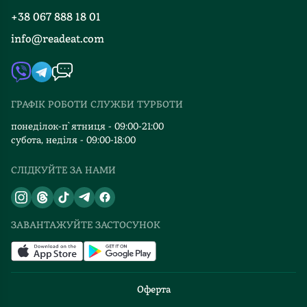
Вакансії
+38 067 888 18 01
Книгарні
FAQ
info@readeat.com
Контакти
Мапа сайту
Автори
Видавництва
ГРАФІК РОБОТИ СЛУЖБИ ТУРБОТИ
Відгуки та оцінка RDT
понеділок-п`ятниця - 09:00-21:00
субота, неділя - 09:00-18:00
СЛІДКУЙТЕ ЗА НАМИ
ЗАВАНТАЖУЙТЕ ЗАСТОСУНОК
Оферта