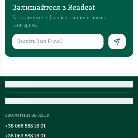
Залишайтеся з Readeat
Та отримуйте інфо про новинки й події в
книгарнях
ПОКУПЦЕВІ
Партнерство
МАГАЗИН
Доставка та оплата
Про нас
Міжнародна доставка
ЗВОРОТНІЙ ЗВ`ЯЗОК
Добірки
Правила повернення
+38 066 888 18 01
Блог
Програма лояльності
+38 063 888 18 01
Події