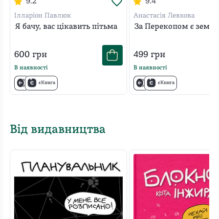
9.2
9.4
Ілларіон Павлюк
Анастасія Левкова
Я бачу, вас цікавить пітьма
За Перекопом є земля
600
грн
499
грн
В наявності
В наявності
єКнига
єКнига
Від видавництва