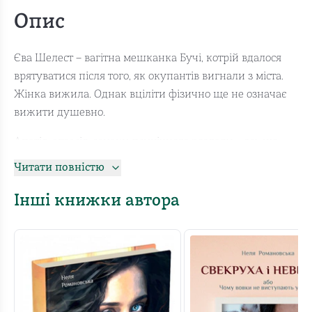
Опис
Єва Шелест – вагітна мешканка Бучі, котрій вдалося
врятуватися після того, як окупантів вигнали з міста.
Жінка вижила. Однак вціліти фізично ще не означає
вижити душевно.
Апатія, агресія, ознаки психічного розладу – ось що
чекає на тих, хто перебуває у посттравматичному
Читати повністю
стресовому розладі.
Інші книжки автора
Як подолати біль, перейти горе, чи є життя після подій
у Бучі тощо – питання, порушені в сюжетній лінії.