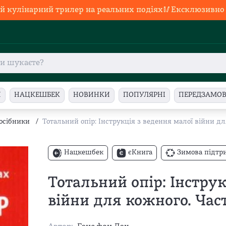
й кулінарний трилер на реальних подіях🥢Ексклюзивно в
И
НАЦКЕШБЕК
НОВИНКИ
ПОПУЛЯРНІ
ПЕРЕДЗАМО
осібники
/
Тотальний опір: Інструкція з ведення малої війни дл
Нацкешбек
єКнига
Зимова підтр
Тотальний опір: Інструк
війни для кожного. Час