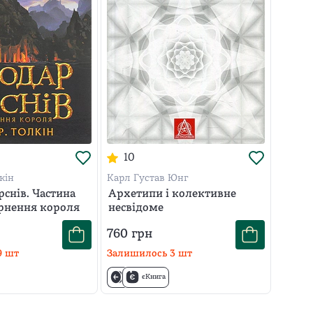
10
кін
Карл Густав Юнг
снів. Частина
Архетипи і колективне
ернення короля
несвідоме
760
грн
9
шт
Залишилось
3
шт
єКнига