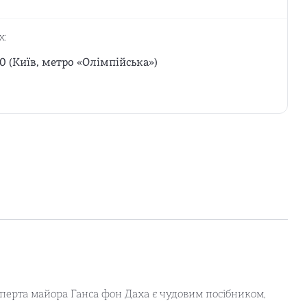
х:
0 (Київ, метро «Олімпійська»)
перта майора Ганса фон Даха є чудовим посібником,