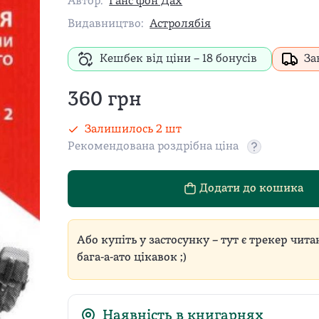
Автор:
Ганс фон Дах
Видавництво:
Астролябія
Кешбек від ціни –
18
бонусів
За
360
грн
Залишилось
2
шт
Рекомендована роздрібна ціна
Рекомендован
Додати до кошика
Або купіть у застосунку – тут є трекер чита
бага-а-ато цікавок ;)
Наявність в книгарнях