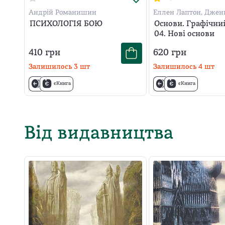
Андрій Романишин
Еллен Лаптон, Джен
Філліпс
ПСИХОЛОГІЯ БОЮ
Основи. Графічни
04. Нові основи
410
грн
620
грн
Залишилось
3
шт
Залишилось
4
шт
єКнига
єКнига
Від видавництва