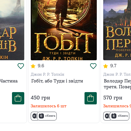
9.6
9.7
Джон Р. Р. Толкін
Джон Р. Р. Тол
 Частина
Гобіт, або Туди і звідти
Володар Пер
третя. Пов
450
грн
570
грн
Залишилось
6
шт
Залишилось
єКнига
єКнига