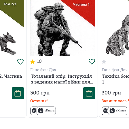
10
Ганс фон Дах
Ганс фон Дах
2. Частина
Тотальний опір: Інструкція
Техніка бою
з ведення малої війни для
1
кожного. Частина 1
300
грн
300
грн
Остання!
Залишилось
єКнига
єКнига