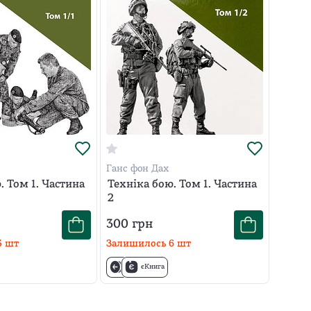
Ганс фон Дах
. Том 1. Частина
Техніка бою. Том 1. Частина
2
300
грн
3
шт
Залишилось
6
шт
єКнига