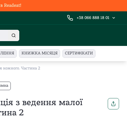
 Readeat!
+38 066 888 18 01
ВЛЕННЯ
КНИЖКА МІСЯЦЯ
СЕРТИФІКАТИ
я кожного. Частина 2
имка
ція з ведення малої
тина 2