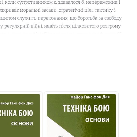
ді, коли супротивником є, здавалося б, непереможна і
криває моральні засади, стратегічні цілі, тактику і
ринципом служить переконання, що боротьба за свободу
у регулярній війні, навіть після цілковитого розгрому
принципи організації руху опору, створення формацій
ами, харчами, здійснення диверсій, засідок, методи
а проілюстрована численними рисунками автора, які,
ору, значно полегшують засвоєння матеріалу. УВАГА!
хніки, які, вочевидь, є небезпечними, а їх неправомірне
ризвести до кримінального переслідування. Видання не
и 18-літнього віку