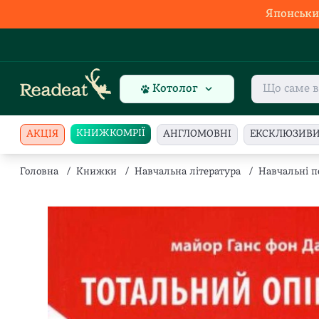
Японськи
Котолог
КНИЖКОМРІЇ
АКЦІЯ
АНГЛОМОВНІ
ЕКСКЛЮЗИВ
Головна
/
Книжки
/
Навчальна література
/
Навчальні п