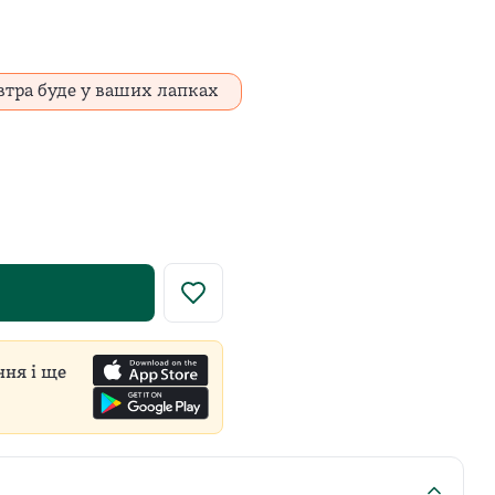
втра буде у ваших лапках
у роздрібну ціну встановлює виробник для всіх продавці
ння і ще