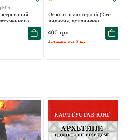
рМір
люстрований
Основи психотерапії (2-ге
натхненного
видання, доповнене)
цтва
400
грн
Залишилось
3
шт