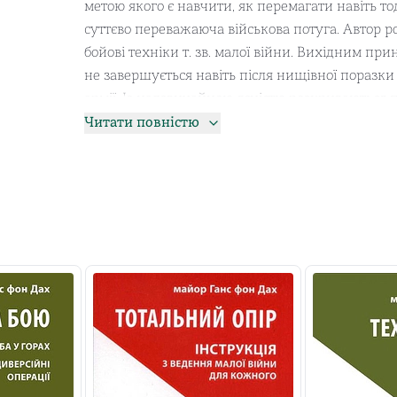
метою якого є навчити, як перемагати навіть то
суттєво переважаюча військова потуга. Автор роз
бойові техніки т. зв. малої війни. Вихідним п
не завершується навіть після нищівної поразки 
армії. Із надзвичайною ясністю розкриваються 
малої війни, забезпечення їх зброєю, боєприпас
Читати повністю
протидії каральним заходам ворога тощо. Книг
зображаючи зразки бойових акцій та технік оп
Книги містять дієві збройні, бойові і захисні те
застосування може мати серйозні наслідки і п
слід передавати в руки особам, які ще не досягл