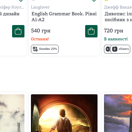
ніфер Коул
Langlover
Джефф Ванде
й дизайн
English Grammar Book. Рівні
Дивопис: і
A1-A2
посібник з 
письменни
540
грн
720
грн
Остання!
В наявності
Кешбек 20%
єКнига