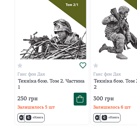
Ганс фон Дах
Ганс фон Дах
Техніка бою. Том 2. Частина
Техніка бою. Том 
1
2
250
грн
300
грн
Залишилось
5
шт
Залишилось
6
шт
єКнига
єКнига