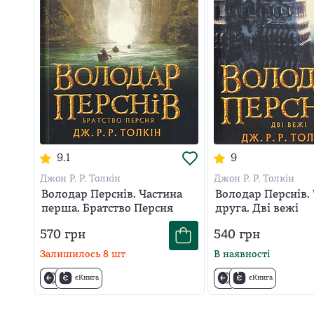
9.1
9
Джон Р. Р. Толкін
Джон Р. Р. Толкін
Володар Перснів. Частина
Володар Перснів.
перша. Братство Персня
друга. Дві вежі
570
грн
540
грн
Залишилось
8
шт
В наявності
єКнига
єКнига