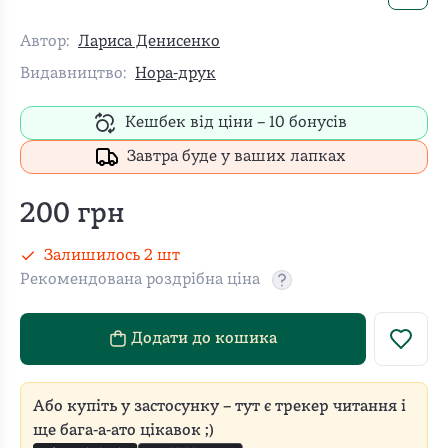
Автор:
Лариса Денисенко
Видавництво:
Нора-друк
Кешбек від ціни –
10
бонусів
Завтра буде у ваших лапках
200
грн
Залишилось
2
шт
Рекомендована роздрібна ціна
Рекомендовану роздріб
Додати до кошика
Або купіть у застосунку – тут є трекер читання і
ще бага-а-ато цікавок ;)