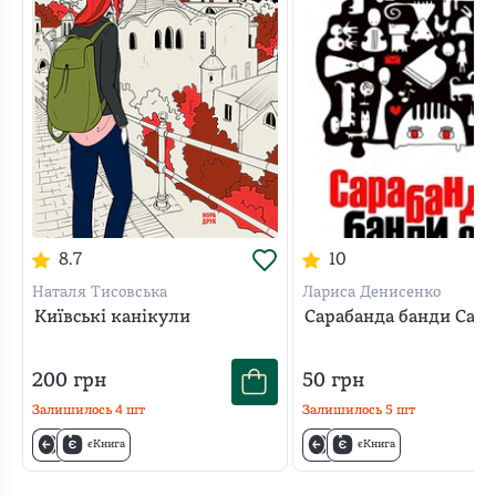
8.7
10
Наталя Тисовська
Лариса Денисенко
Київські канікули
Сарабанда банди Сар
200
грн
50
грн
Залишилось
4
шт
Залишилось
5
шт
єКнига
єКнига