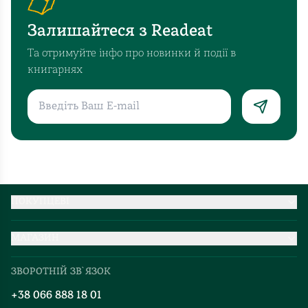
Залишайтеся з Readeat
Та отримуйте інфо про новинки й події в
книгарнях
ПОКУПЦЕВІ
Партнерство
МАГАЗИН
Доставка та оплата
Про нас
Міжнародна доставка
ЗВОРОТНІЙ ЗВ`ЯЗОК
Добірки
Правила повернення
+38 066 888 18 01
Блог
Програма лояльності