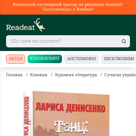
Японський кулінарний трилер на реальних подіях🥢
Ексклюзивно в Readeat!
КНИЖКОМРІЇ
АКЦІЯ
АНГЛОМОВНІ
ЕКСКЛЮЗИВИ
Головна
/
Книжки
/
Художня література
/
Сучасна україн