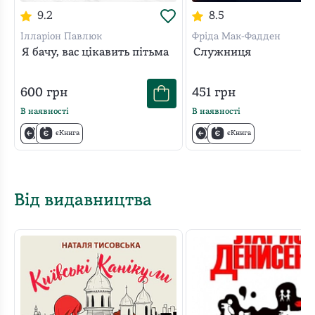
9.2
8.5
Ілларіон Павлюк
Фріда Мак-Фадден
Я бачу, вас цікавить пітьма
Служниця
600
грн
451
грн
В наявності
В наявності
єКнига
єКнига
Від видавництва