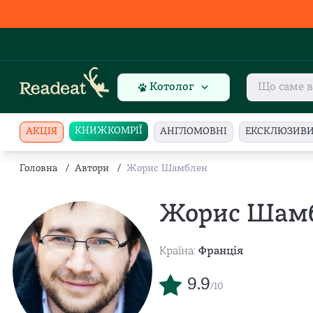
Котолог
КНИЖКОМРІЇ
АКЦІЯ
АНГЛОМОВНІ
ЕКСКЛЮЗИВ
Головна
/
Автори
/
Жорис Шамблен
Жорис Шам
Країна:
Франція
9.9
/10