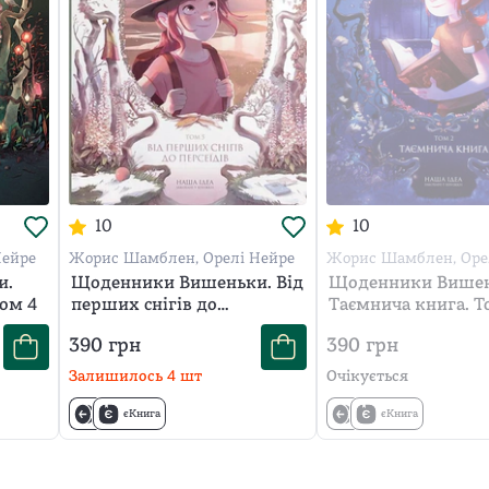
10
10
Нейре
Жорис Шамблен, Орелі Нейре
Жорис Шамблен, Оре
и.
Щоденники Вишеньки. Від
Щоденники Вишен
Том 4
перших снігів до
Таємнича книга. Т
Персеїдів. Том 5
390
грн
390
грн
Залишилось
4
шт
Очікується
єКнига
єКнига