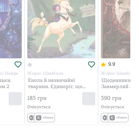
9.9
лі Нейре
Жорис Шамблен
Жорис Шамблен, 
ьки.
Енола й незвичайні
Щоденники Ви
ом 2
тварини. Єдиноріг, що
Завмерлий зооп
перетнув межу. Том 2
185
грн
390
грн
Очікується
Очікується
єКнига
єКнига