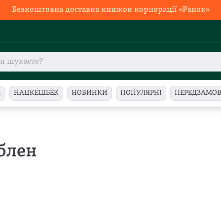
Безкоштовна доставка книжок корпорації «Ранок»
И
НАЦКЕШБЕК
НОВИНКИ
ПОПУЛЯРНІ
ПЕРЕДЗАМО
блен