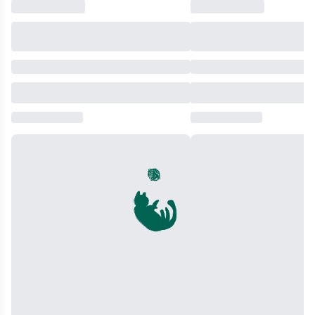
життя
незалежну
спецоперація
читала
від
державу
та,
було
Другої
обрав
на
відчуття,
світової
поміж
жаль,
що
й
двома
покинуті
книга
аж
тиранами,
надії.
явно
до
опинився
..
заслуговує
наших
в
Книга
і
днів.
полоні,
переносить
дуже
Розповідь
а
нас
просить
цікава
далі
в
екранізацію,
і
-
час
яку
як
заслання
тих
можна
належить
у
подій,
випускати
пригодницькому
далеку
коли
у
історичному
Україну,
все
світовий
роману
втеча
починалось.
кінопрокат.
–
з
Вона
І
динамічна