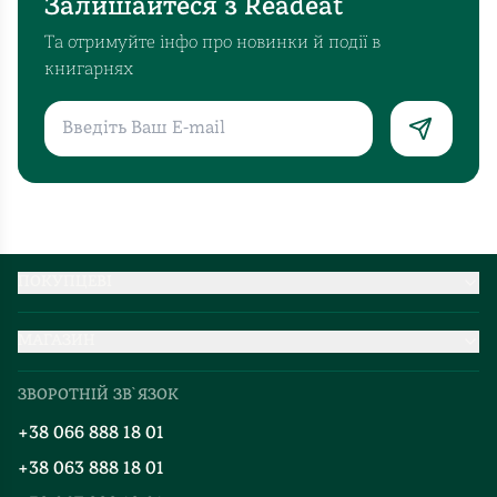
Залишайтеся з Readeat
що
традицій,
там.
методів
Та отримуйте інфо про новинки й події в
Багато
боротьби.
книгарнях
питань
А
викликає
скільки
назва
згадок
і
про
пан
Велике
Василь
князівство
у
Литовське!
своїх
?
ПОКУПЦЕВІ
інтерв’ю
Можливо,
Партнерство
неодноразово
за
МАГАЗИН
Доставка та оплата
повторював
інших
Про нас
Міжнародна доставка
легенду-
обставин
ЗВОРОТНІЙ ЗВ`ЯЗОК
Добірки
гру
мене
Правила повернення
для
+38 066 888 18 01
ця
Блог
Програма лояльності
малих
книга
+38 063 888 18 01
Події
Вакансії
дітей,
так