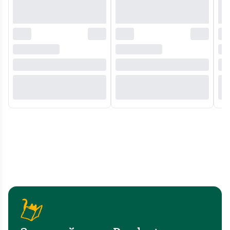
їх
й
безстрашність
детективна
та
лінія
відвагу.
тут
?
не
Схиляю
головна,
голову
а
перед
скоріше
автором
епізодична,
-
ніби
титанічна
ще
праця
одне
з
підтвердження,
архівними
що
матеріалами,
зрадники
вивчення
були
особливостей
що
литовського
тут,
підпілля,