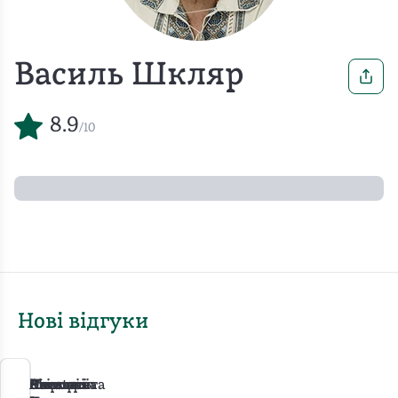
Василь Шкляр
8.9
/10
Нові відгуки
Анастасія
Наталя
Наталя
Світлана
Маргарита
Оксана
Вікторія
Anastasiia