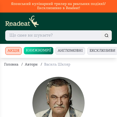
Японський кулінарний трилер на реальних подіях🥢
Ексклюзивно в Readeat!
КНИЖКОМРІЇ
АКЦІЯ
АНГЛОМОВНІ
ЕКСКЛЮЗИВИ
Головна
/
Автори
/
Василь Шкляр