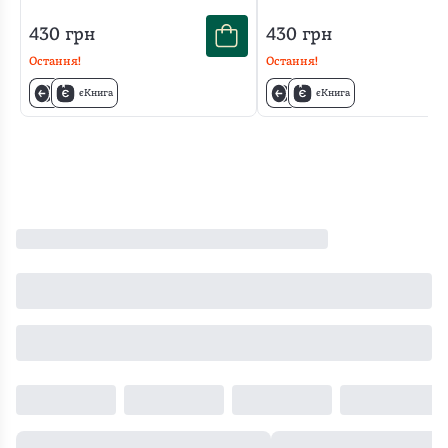
боролись
Шкляра
вдалося
на
написання
в
за
і
чудово
реальних
430
грн
430
грн
Шкляра,
моїх
незалежність,
я
поєднати
подіях.
Остання!
Остання!
і
знаннях
але
дуже
документальні
Я
занурення
з
єКнига
єКнига
переживаючи
тішуся,
події
вже
в
історії.
пекло
що
з
прочитала
історію.
Проте
війни,
обрала
художнім
багато
Це
визначити
інколи,
для
баченням.
книг
було
проблему
щоб
знайомства
Таке
цього
відмінне
–
подолати
саме
враження,
автора
знайомство
це
одне
її.
ніби
і
з
наполовину
зло,
Однозначно
Василь
мені
автором,
її
від
раджу
Шкляр
також
на
вирішити,
незнання
прочитати!!!
сам
подобається
одному
хіба
чи
"Зраду
перебував
його
подиху.
ні?
нерозуміння
можна
у
специфічний
Роман
обирали
зрозуміти,
місцях,
стиль
–
менше,
але
які
і
це
але
не
він
мова,