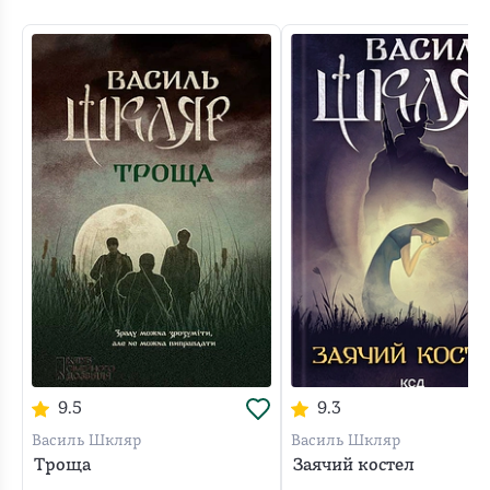
УПА,
наївна
костел"
вислови,
про
літературі.
надзвичайно
зрадників,
душа
-
описи,
початок
Дуже
складне
і
гадала,
ідеальна
діалекти
становлення
подобається
завдання
перипетії
що
книга.
-
батальйону
специфічна
з
долі.
лише
?
все
Азов.
жива
порятунку
Про
ОУН-
В
настільки
Події
мова
дочки
минуле
УПА
боротьбі
ЄДИНЕ,
в
в
загиблого
і
вели
з
що
книзі
цьому
генерала
теперішнє,
підпільну
нашим
читається
реальні,
та
з
які
боротьбу
одвічним
просто
як
інших
достатньо
зійшлись
проти
ворогом
на
і
романах
гарячої
в
КДБ,
ми
одному
герої.
автора.
точки
одній
однак
не
подиху.
Декого
світу.
логічній
анотація
були
Це
можна
Майже
точці.
до
самотніми,
моя
"загуглити",
місія
Дуже
книжки
9.5
9.3
інші
перша
Автору,
нездійсненна,
подобається
викрила
народи
книга
як
але
Василь Шкляр
Василь Шкляр
і
чергову
також
Василя
Троща
Заячий костел
завжди,
заснована
стиль
прогалину