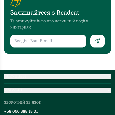
трохи
відсталими
Залишайтеся з Readeat
людьми.
Я
Та отримуйте інфо про новинки й події в
пройшла
книгарнях
всі
ці
етапи
і
знаю
про
що
говорю.
ПОКУПЦЕВІ
Найчастіше
Партнерство
це
МАГАЗИН
Доставка та оплата
роблять
Про нас
Міжнародна доставка
люди
ЗВОРОТНІЙ ЗВ`ЯЗОК
Добірки
які
Правила повернення
+38 066 888 18 01
поняття
Блог