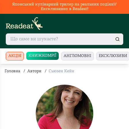
Японський кулінарний трилер на реальних подіях🥢
Ексклюзивно в Readeat!
КНИЖКОМРІЇ
АКЦІЯ
АНГЛОМОВНІ
ЕКСКЛЮЗИВИ
Головна
/
Автори
/
Сьюзен Кейн