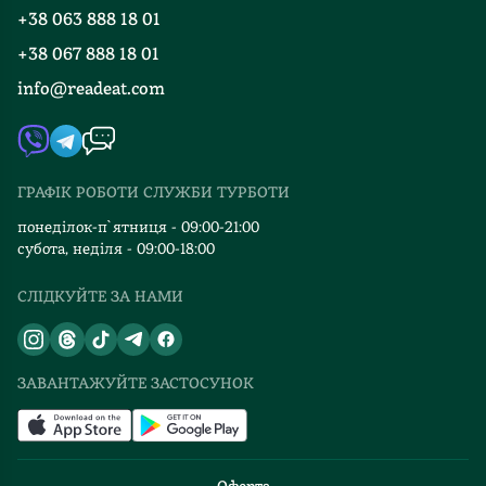
Програма лояльності
не
+38 063 888 18 01
Події
Вакансії
мають
+38 067 888 18 01
Книгарні
що
FAQ
info@readeat.com
воно
Контакти
Мапа сайту
таке,
Автори
той
Видавництва
інтроверт,
ГРАФІК РОБОТИ СЛУЖБИ ТУРБОТИ
і
Відгуки та оцінка RDT
те,
понеділок-п`ятниця - 09:00-21:00
що
субота, неділя - 09:00-18:00
люди
СЛІДКУЙТЕ ЗА НАМИ
взагалі
бувають
різні.
Сидиш
ЗАВАНТАЖУЙТЕ ЗАСТОСУНОК
собі
тихенько
-
Ти