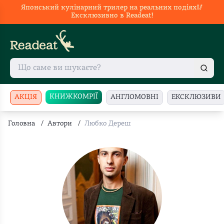
Японський кулінарний трилер на реальних подіях🥢
Ексклюзивно в Readeat!
КНИЖКОМРІЇ
АКЦІЯ
АНГЛОМОВНІ
ЕКСКЛЮЗИВИ
Головна
/
Автори
/
Любко Дереш