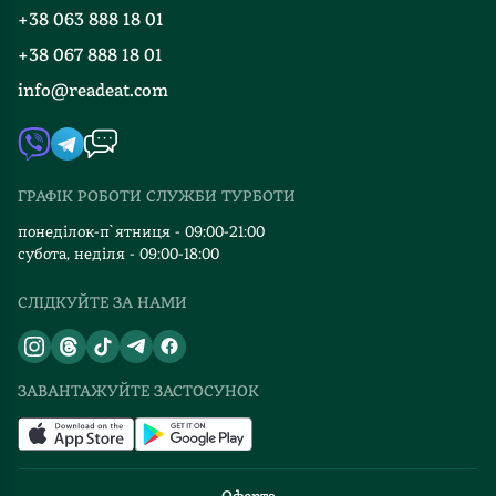
Програма лояльності
Медузі
до
+38 063 888 18 01
Події
Вакансії
і
обранців
+38 067 888 18 01
Книгарні
щоразу
своїх
FAQ
кам'яніти,
info@readeat.com
молодших)
Контакти
Мапа сайту
виморожуючи
пишуть
Автори
душу
тільки
Видавництва
чи
Дара
ні.
ГРАФІК РОБОТИ СЛУЖБИ ТУРБОТИ
Корній
Відгуки та оцінка RDT
Автор
і
понеділок-п`ятниця - 09:00-21:00
рефлексує
Марія
субота, неділя - 09:00-18:00
на
Матіос,
болючі
СЛІДКУЙТЕ ЗА НАМИ
але
для
я
усіх
помилялася.
нас
Не
ЗАВАНТАЖУЙТЕ ЗАСТОСУНОК
питання:
можу
розмови
сказати,
з
що
родичами-
мені