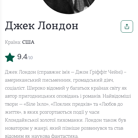
Джек Лондон
Країна:
США
9.4
/10
Джек Лондон (справжнє ім'я — Джон Ґріффіт Чейні) –
американський письменник, громадський діяч,
соціаліст. Широко відомий у багатьох країнах світу як
автор пригодницьких оповідань і романів. Найвідоміші
твори — «Біле Ікло», «Поклик предків» та «Любов до
життя», в яких розгортаються події у часи
Клондайкської золотої лихоманки. Лондон також був
новатором у жанрі, який пізніше розвинувся та став
відомим як наукова фантастика.