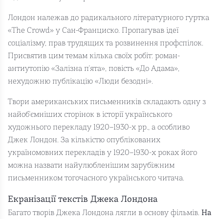
Лондон належав до радикального літературного гуртка
«The Crowd» у Сан-Франциско. Пропагував ідеї
соціалізму, прав трудящих та розвинення профспілок.
Присвятив цим темам кілька своїх робіт: роман-
антиутопію «Залізна п'ята», повість «До Адама»,
нехудожню публікацію «Люди безодні».
Твори американських письменників складають одну з
найоб'ємніших сторінок в історії українського
художнього перекладу 1920–1930-х рр., а особливо
Джек Лондон. За кількістю опублікованих
україномовних перекладів у 1920–1930-х роках його
можна назвати найулюбленішим зарубіжним
письменником тогочасного українського читача.
Екранізації текстів Джека Лондона
Багато творів Джека Лондона лягли в основу фільмів.
На