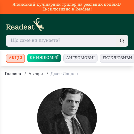
Японський кулінарний трилер на реальних подіях🥢
Ексклюзивно в Readeat!
КНИЖКОМРІЇ
АКЦІЯ
АНГЛОМОВНІ
ЕКСКЛЮЗИВИ
Головна
/
Автори
/
Джек Лондон