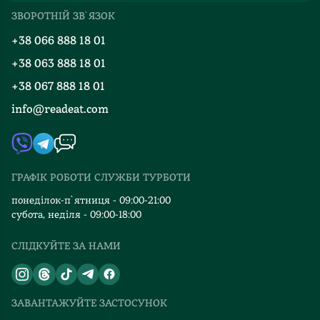
Міжнародна доставка
шляху.
у
ЗВОРОТНІЙ ЗВ`ЯЗОК
Добірки
Як
книзі,
Правила повернення
казав
+38 066 888 18 01
тепер
Блог
Програма лояльності
мій
же,
+38 063 888 18 01
Події
Вакансії
улюблений
коли
+38 067 888 18 01
Книгарні
автор
вони
FAQ
Брендон
info@readeat.com
стали
Контакти
Мапа сайту
Сандерсон
актуальнішими
Автори
устами
для
Видавництва
Далінара
мене
Холіна:
ГРАФІК РОБОТИ СЛУЖБИ ТУРБОТИ
самої,
Відгуки та оцінка RDT
"Найважливіший
я
понеділок-п`ятниця - 09:00-21:00
крок
зацінила
субота, неділя - 09:00-18:00
в
і
житті
СЛІДКУЙТЕ ЗА НАМИ
те,
людини
як
-
автор
наступний".
розкрив
ЗАВАНТАЖУЙТЕ ЗАСТОСУНОК
Дуже
їх.