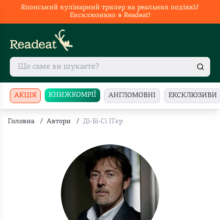
Японський кулінарний трилер на реальних подіях🥢
Ексклюзивно в Readeat!
КНИЖКОМРІЇ
АКЦІЯ
АНГЛОМОВНІ
ЕКСКЛЮЗИВИ
Головна
/
Автори
/
Ді-Бі-Сі П'єр