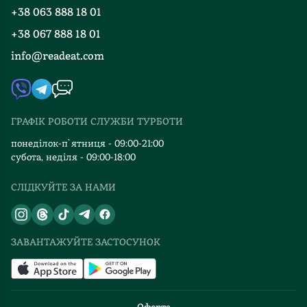
Програма лояльності
інших
Мене
життя
+38 063 888 18 01
Події
Вакансії
інструментів
ж
—
+38 067 888 18 01
Книгарні
серед
автору
це
FAQ
чужинців
info@readeat.com
вдалося
Контакти
просто
Мапа сайту
—
заплутати,
довга
Автори
він
бо
черга
Видавництва
зумів
я
помилок,
зруйнувати
ГРАФІК РОБОТИ СЛУЖБИ ТУРБОТИ
не
Відгуки та оцінка RDT
які
себе.
думала
інші
понеділок-п`ятниця - 09:00-21:00
Це
так
субота, неділя - 09:00-18:00
люди
означало
далеко,
змусять
що
СЛІДКУЙТЕ ЗА НАМИ
я
тебе
у
намагалася
пережити."
своєму
розібратися
щоденному
що
ЗАВАНТАЖУЙТЕ ЗАСТОСУНОК
житті
відбувається
він
ось
використовував
тут
телефон
і