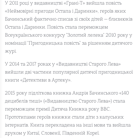
У 2011 році у видавництві «Грані-Т» вийшла повість
«Неймовірні пригоди Остапа і Даринки», героїв яких
Бачинський фактично списав зі своїх дітей — близнюків
Остапа і Даринки. Повість стала переможцем
Всеукраїнського конкурсу "Золотий лелека" 2010 року у
номінації "Пригодницька повість" за рішенням дитячого
журі.
У 2014 та 2017 роках у «Видавництві Старого Лева»
вийшли дві частини популярної дитячої пригодницької
книги «Детективи в Артеку».
2015 року підліткова книжка Андрія Бачинського «140
децибелів тиші» («Видавництво Старого Лева») стала
переможцем премії Дитяча Книжка року ВВС.
Прототипами героїв книжки стали діти з калуських
інтернатів. Книга перекладена на інші мови та вийшла
друком у Китаї, Словенії, Південній Кореї.