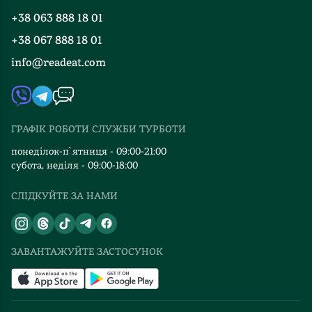
і
Програма лояльності
точно
+38 063 888 18 01
Події
Вакансії
залишить
+38 067 888 18 01
Книгарні
по
FAQ
info@readeat.com
Контакти
собі
Мапа сайту
теплі
Автори
спогади,
Видавництва
які
ГРАФІК РОБОТИ СЛУЖБИ ТУРБОТИ
Відгуки та оцінка RDT
хочеться
зберігати
понеділок-п`ятниця - 09:00-21:00
субота, неділя - 09:00-18:00
ще
довго
СЛІДКУЙТЕ ЗА НАМИ
після
завершення
зимових
свят.
ЗАВАНТАЖУЙТЕ ЗАСТОСУНОК