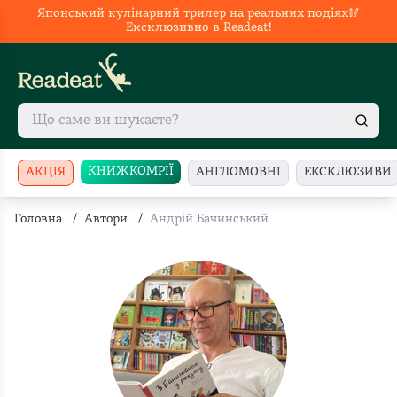
Японський кулінарний трилер на реальних подіях🥢
Ексклюзивно в Readeat!
КНИЖКОМРІЇ
АКЦІЯ
АНГЛОМОВНІ
ЕКСКЛЮЗИВИ
Головна
/
Автори
/
Андрій Бачинський