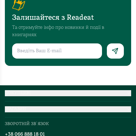
помріяти
й
Залишайтеся з Readeat
повірити,
що
Та отримуйте інфо про новинки й події в
зима
книгарнях
завжди
може
подарувати
маленьке
чудо.
Ця
книга
стане
ПОКУПЦЕВІ
прекрасним
Партнерство
доповненням
МАГАЗИН
Доставка та оплата
до
Про нас
Міжнародна доставка
зимових
ЗВОРОТНІЙ ЗВ`ЯЗОК
Добірки
вечорів
Правила повернення
+38 066 888 18 01
Блог