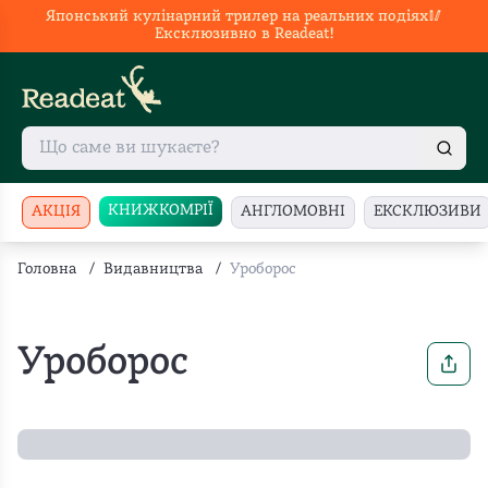
Японський кулінарний трилер на реальних подіях🥢
Ексклюзивно в Readeat!
КНИЖКОМРІЇ
АКЦІЯ
АНГЛОМОВНІ
ЕКСКЛЮЗИВИ
Головна
/
Видавництва
/
Уроборос
Уроборос