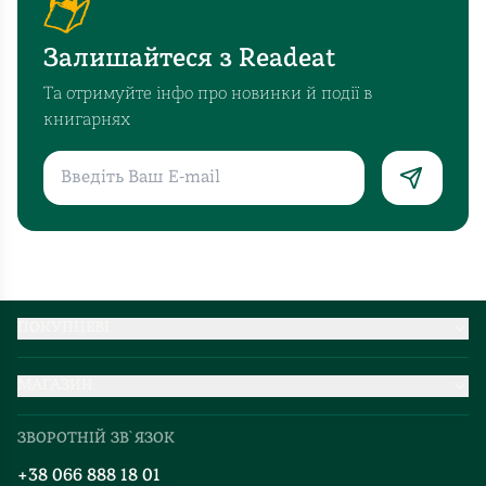
Залишайтеся з Readeat
Та отримуйте інфо про новинки й події в
книгарнях
ПОКУПЦЕВІ
Партнерство
МАГАЗИН
Доставка та оплата
Про нас
Міжнародна доставка
ЗВОРОТНІЙ ЗВ`ЯЗОК
Добірки
Правила повернення
+38 066 888 18 01
Блог