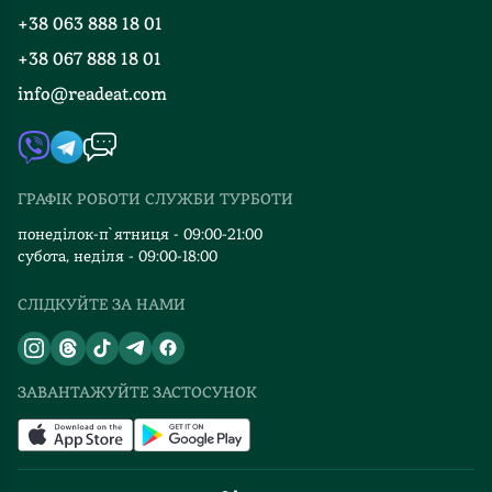
Програма лояльності
+38 063 888 18 01
Події
Вакансії
+38 067 888 18 01
Книгарні
FAQ
info@readeat.com
Контакти
Мапа сайту
Автори
Видавництва
ГРАФІК РОБОТИ СЛУЖБИ ТУРБОТИ
Відгуки та оцінка RDT
понеділок-п`ятниця - 09:00-21:00
субота, неділя - 09:00-18:00
СЛІДКУЙТЕ ЗА НАМИ
ЗАВАНТАЖУЙТЕ ЗАСТОСУНОК