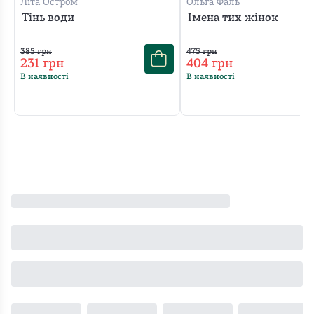
Літа Остром
Ольга Фаль
Тінь води
Імена тих жінок
385
грн
475
грн
231
грн
404
грн
В наявності
В наявності