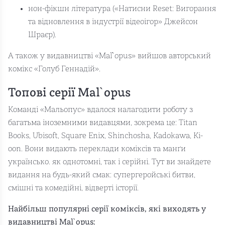
нон-фікшн література («Натисни Reset: Вигорання
та відновлення в індустрії відеоігор» Джейсон
Шраєр).
А також у видавництві «Mal`opus» вийшов авторський
комікс «Голуб Геннадій».
Топові серії Mal`opus
Команді «Мальопус» вдалося налагодити роботу з
багатьма іноземними видавцями, зокрема це: Titan
Books, Ubisoft, Square Enix, Shinchosha, Kadokawa, Ki-
oon. Вони видають переклади коміксів та манґи
українсько. як однотомні, так і серійні. Тут ви знайдете
видання на будь-який смак: супергеройські битви,
смішні та комедійні, відверті історії.
Найбільш популярні серії коміксів, які виходять у
видавництві Mal`opus: