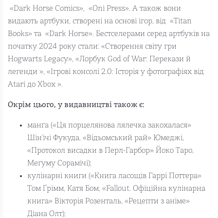
«Dark Horse Comics», «Oni Press». А також вони
видають артбуки, створені на основі ігор, від «Titan
Books» та «Dark Horse». Бестселерами серед артбуків на
початку 2024 року стали: «Створення світу гри
Hogwarts Legacy», «Лорбук God of War: Перекази й
легенди », «Ігрові консолі 2.0: Історія у фотографіях від
Atari до Xbox ».
Окрім цього, у видавництві також є:
манґа («Ця порцелянова лялечка закохалася»
Шін'ічі Фукуда, «Відьомський рай» Юмеджі,
«Протокол висадки в Перл-Гарбор» Йоко Таро,
Меґуму Сорамічі);
кулінарні книги («Книга ласощів Гаррі Поттера»
Том Ґрімм, Катя Бом, «Fallout. Офіційна кулінарна
книга» Вікторія Розенталь, «Рецепти з аніме»
Діана Олт);