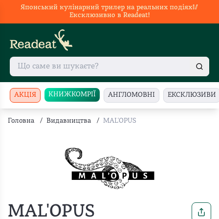
Японський кулінарний трилер на реальних подіях🥢
Ексклюзивно в Readeat!
КНИЖКОМРІЇ
АКЦІЯ
АНГЛОМОВНІ
ЕКСКЛЮЗИВИ
Головна
/
Видавництва
/
MAL'OPUS
MAL'OPUS