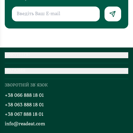
ПОКУПЦЕВІ
Партнерство
МАГАЗИН
Доставка та оплата
Про нас
Міжнародна доставка
ЗВОРОТНІЙ ЗВ`ЯЗОК
Добірки
Правила повернення
+38 066 888 18 01
Блог
Програма лояльності
+38 063 888 18 01
Події
Вакансії
+38 067 888 18 01
Книгарні
FAQ
info@readeat.com
Контакти
Мапа сайту