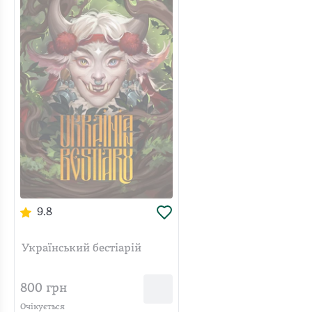
9.8
Український бестіарій
800
грн
Очікується