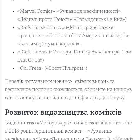
«Marvel Comics» («Рукавиця нескінченності»,
«Дедпул проти Таноса», «Громадянська війна»);
«Dark Horse Comics» («Місто гріхів: Важке
прощання», «The Last of Us: Американські мрії »,
«Балтимор: Чумні кораблі» ;
«Dark Horse» («Світ гри Far Cry 6», «Світ гри The
Last Of Us»);
«Oni Press» («Скотт Пілігрим»).
Перелік актуальних новинок, свіжих видань та
бестселерів постійно оновлюється, обирайте на нашому
сайті, застосувавши відповідний фільтр для пошуку.
Розвиток видавництва коміксів
Видавництво «Mal`opus» розпочало свою діяльність ще
в 2018 році. Перші видані комікси – «Рукавиця
нескінченності» та «Дедпул проти Таноса» від «Marvel».