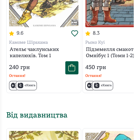
9.6
8.3
Камоме Шірахама
Рьоко Куі
Ательє чаклунських
Підземелля смакоти.
капелюхів. Том 1
Омнібус 1 (Томи 1-2)
240
грн
450
грн
Остання!
Остання!
єКнига
єКнига
Від видавництва