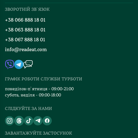
Про нас
Міжнародна доставка
ЗВОРОТНІЙ ЗВ`ЯЗОК
Добірки
Правила повернення
+38 066 888 18 01
Блог
Програма лояльності
+38 063 888 18 01
Події
Вакансії
+38 067 888 18 01
Книгарні
FAQ
info@readeat.com
Контакти
Мапа сайту
Автори
Видавництва
ГРАФІК РОБОТИ СЛУЖБИ ТУРБОТИ
Відгуки та оцінка RDT
понеділок-п`ятниця - 09:00-21:00
субота, неділя - 09:00-18:00
СЛІДКУЙТЕ ЗА НАМИ
ЗАВАНТАЖУЙТЕ ЗАСТОСУНОК