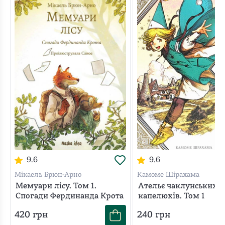
9.6
9.6
Мікаель Брюн-Арно
Камоме Шірахама
Мемуари лісу. Том 1.
Ательє чаклунських
Спогади Фердинанда Крота
капелюхів. Том 1
420
грн
240
грн