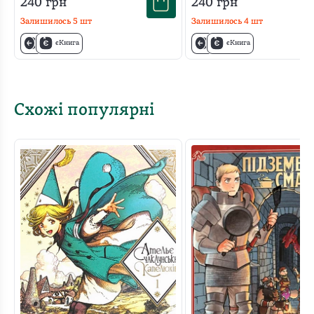
240
грн
240
грн
Залишилось
5
шт
Залишилось
4
шт
єКнига
єКнига
Схожі популярні