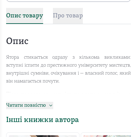
Опис товару
Про товар
Опис
Ятора стикається одразу з кількома викликами:
вступні іспити до престижного університету мистецтв,
внутрішні сумніви, очікування і — власний голос, який
він намагається почути.
Після першого важкого іспиту хлопець розуміє, що
надто часто малює те, що від нього очікують, а не те,
Читати повністю
що відчуває. Новий виклик — нюдавтопортрет —
ставить його перед дилемою: як відкрити себе
Інші книжки автора
художньо, як дозволити своєму внутрішньому світові
з’явитися на полотні, навіть якщо це означає вийти за