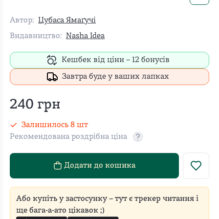
Автор:
Цубаса Ямаґучі
Видавництво:
Nasha Idea
Кешбек від ціни –
12
бонусів
Завтра буде у ваших лапках
240
грн
Залишилось
8
шт
Рекомендована роздрібна ціна
Рекомендовану роздріб
Додати до кошика
Або купіть у застосунку – тут є трекер читання і
ще бага-а-ато цікавок ;)