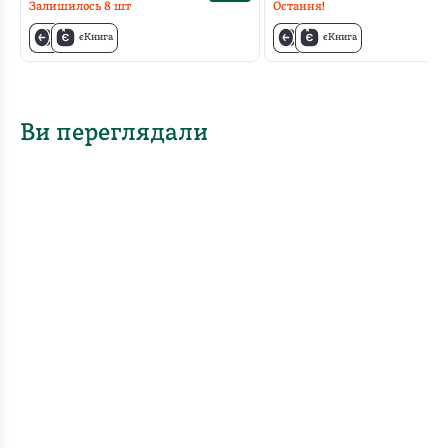
Залишилось
8
шт
Остання!
єКнига
єКнига
Ви переглядали