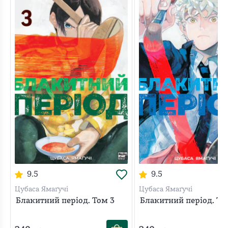
межі зони комфорту?
9.5
9.5
Цубаса Ямаґучі
Цубаса Ямаґучі
Блакитний період. Том 3
Блакитний період. То