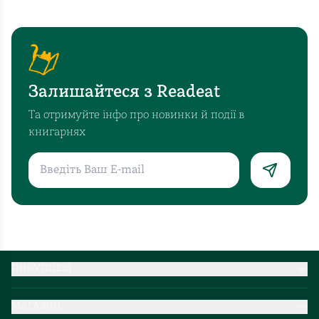
Залишайтеся з Readeat
Та отримуйте інфо про новинки й події в
книгарнях
ПОКУПЦЕВІ
Партнерство
МАГАЗИН
Доставка та оплата