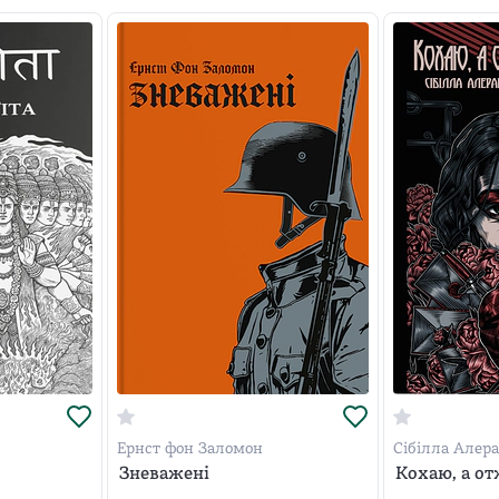
Ернст фон Заломон
Сібілла Алер
Зневажені
Кохаю, а от