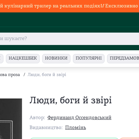
й кулінарний трилер на реальних подіях🥢Ексклюзивно в
И
НАЦКЕШБЕК
НОВИНКИ
ПОПУЛЯРНІ
ПЕРЕДЗАМО
ова проза
/
Люди, боги й звірі
Люди, боги й звірі
Автор:
Фердинанд Оссендовський
Видавництво:
Пломінь