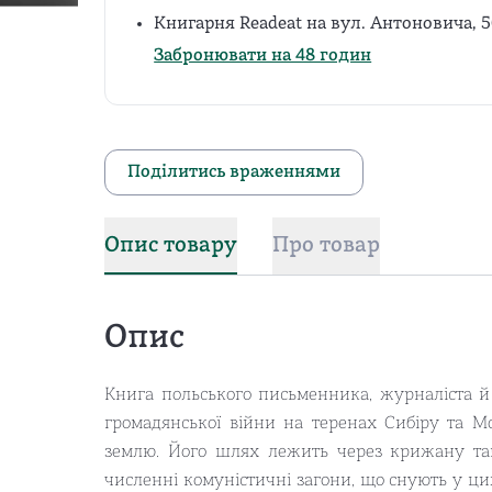
Книгарня Readeat на вул. Антоновича, 5
Забронювати на 48 годин
Поділитись враженнями
Опис товару
Про товар
Опис
Книга польського письменника, журналіста й
громадянської війни на теренах Сибіру та Мо
землю. Його шлях лежить через крижану тай
численні комуністичні загони, що снують у цих