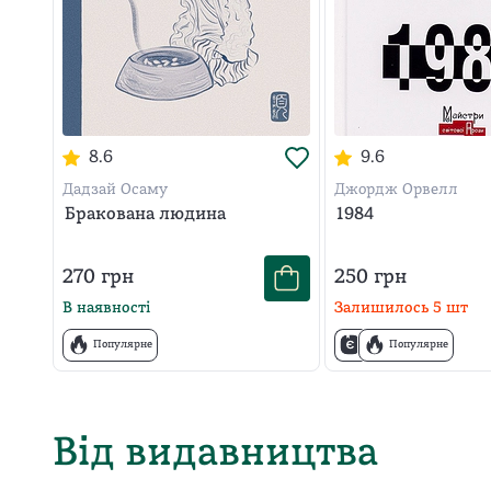
8.6
9.6
Дадзай Осаму
Джордж Орвелл
Бракована людина
1984
270
грн
250
грн
В наявності
Залишилось
5
шт
Популярне
Популярне
Від видавництва