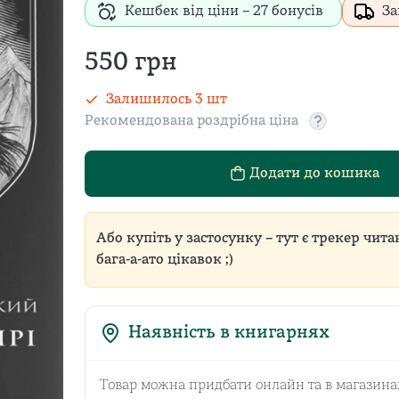
Кешбек від ціни –
27
бонусів
За
550
грн
Залишилось
3
шт
Рекомендована роздрібна ціна
Рекомендован
Додати до кошика
Або купіть у застосунку – тут є трекер чита
бага-а-ато цікавок ;)
Наявність в книгарнях
Товар можна придбати онлайн та в магазина