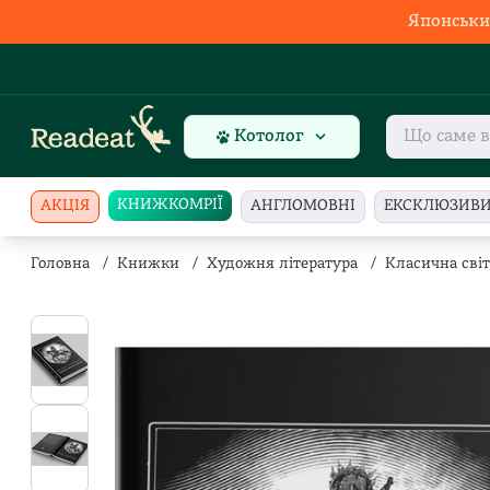
Японськи
Котолог
КНИЖКОМРІЇ
АКЦІЯ
АНГЛОМОВНІ
ЕКСКЛЮЗИВ
Головна
/
Книжки
/
Художня література
/
Класична світ