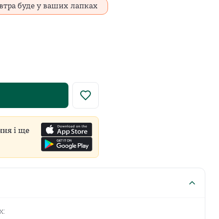
втра буде у ваших лапках
у роздрібну ціну встановлює виробник для всіх продавці
ння і ще
х: