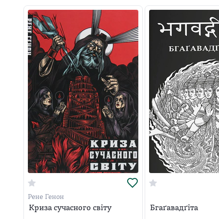
Рене Генон
Криза сучасного світу
Бгаґавадґіта