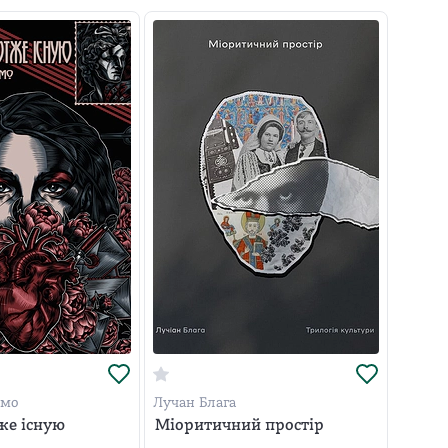
амо
Лучан Блага
же існую
Міоритичний простір