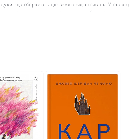
 духи, що оберігають цю землю від посягань. У столиці
у, а також проводить час із «кривавим бароном», стаючи
періоду існування Боґдо-ханської Монголії.