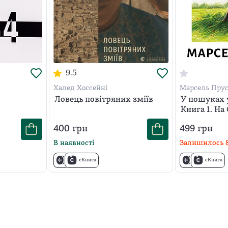
9.5
Халед Хоссейні
Марсель Пру
Ловець повітряних зміїв
У пошуках у
Книга 1. На
сторону
400
грн
499
грн
В наявності
Залишилось
єКнига
єКнига