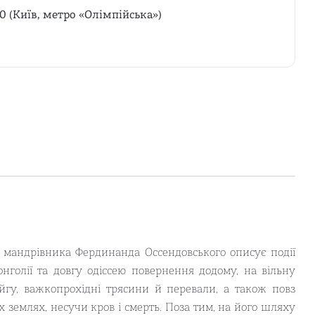
0 (Київ, метро «Олімпійська»)
 мандрівника Фердинанда Оссендовського описує події
нголії та довгу одіссею повернення додому, на вільну
гу, важкопрохідні трясини й перевали, а також повз
 землях, несучи кров і смерть. Поза тим, на його шляху