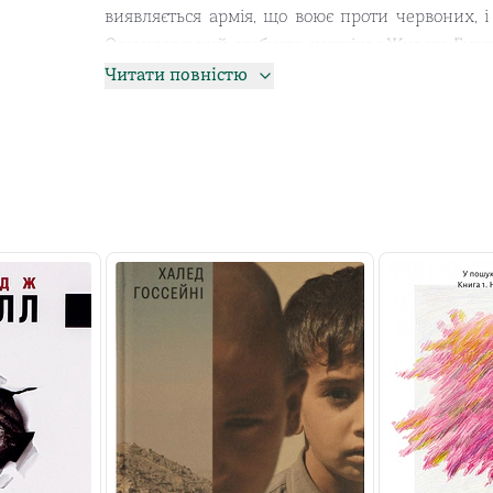
виявляється армія, що воює проти червоних, і
Оссендовський особисто зустрічає Живого Будд
одним із небагатьох свідків розквіту короткого 
Читати повністю