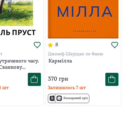
8
ст
Джозеф Шерідан ле Фаню
траченого часу.
Кармілла
 Сваннову
370
грн
8
шт
Залишилось
7
шт
Кольоровий зріз