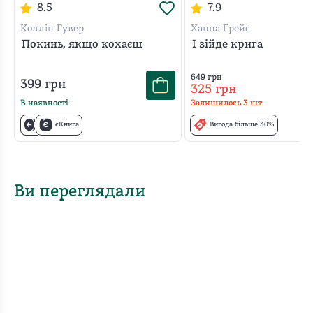
8.5
7.9
Коллін Гувер
Ханна Ґрейс
Покинь, якщо кохаєш
І зійде крига
649
грн
399
грн
325
грн
В наявності
Залишилось
3
шт
єКнига
Вигода більше 30%
Ви переглядали