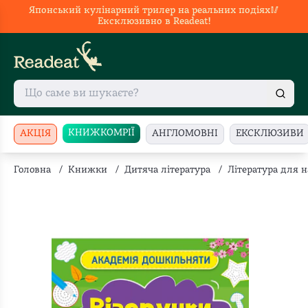
Японський кулінарний трилер на реальних подіях🥢
Ексклюзивно в Readeat!
КНИЖКОМРІЇ
АКЦІЯ
АНГЛОМОВНІ
ЕКСКЛЮЗИВИ
Головна
/
Книжки
/
Дитяча література
/
Література для 