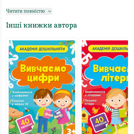
Дошкільнятко:
Читати повністю
- опанує навички письма;
Інші книжки автора
- наводитиме лінії за пунктиром;
- повторюватиме візерунки за зразком;
- розфарбовуватиме малюнки.
А також розважиться, виконавши завдання за
допомогою наліпок. Таким чином, малюк підготує
руку до письма, розвине графічні навички та навіть
потренує дрібні м’язи пальців. А ілюстрації зроблять
навчання більш наочним і цікавим.
Бажаємо успіхів!