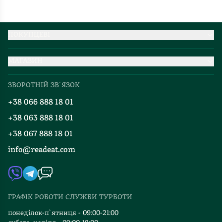
ПОКУПЦЕВІ
Партнерство
МАГАЗИН
Доставка та оплата
Про нас
Міжнародна доставка
ЗВОРОТНІЙ ЗВ`ЯЗОК
Добірки
Правила повернення
+38 066 888 18 01
Блог
Програма лояльності
+38 063 888 18 01
Події
Вакансії
+38 067 888 18 01
Книгарні
FAQ
info@readeat.com
Контакти
Мапа сайту
Автори
Видавництва
ГРАФІК РОБОТИ СЛУЖБИ ТУРБОТИ
Відгуки та оцінка RDT
понеділок-п`ятниця - 09:00-21:00