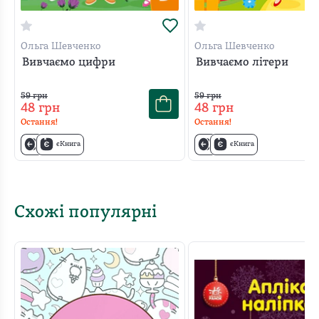
Ольга Шевченко
Ольга Шевченко
Вивчаємо цифри
Вивчаємо літери
59
грн
59
грн
48
грн
48
грн
Остання!
Остання!
єКнига
єКнига
Схожі популярні