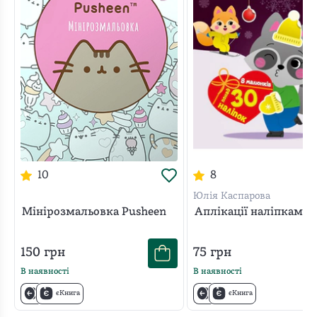
10
8
Юлія Каспарова
Мінірозмальовка Pusheen
Аплікації наліпками.
150
грн
75
грн
В наявності
В наявності
єКнига
єКнига