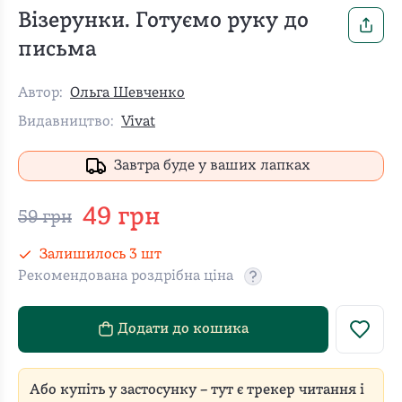
Візерунки. Готуємо руку до
письма
Автор:
Ольга Шевченко
Видавництво:
Vivat
Завтра буде у ваших лапках
49
грн
59
грн
Залишилось
3
шт
Рекомендована роздрібна ціна
Рекомендовану роздріб
Додати до кошика
Або купіть у застосунку – тут є трекер читання і