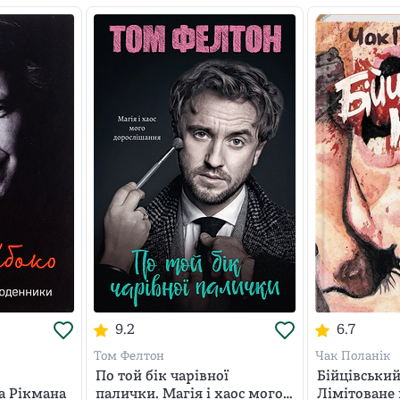
9.2
6.7
Том Фелтон
Чак Поланік
По той бік чарівної
Бійцівський
 Рікмана
палички. Магія і хаос мого
Лімітоване