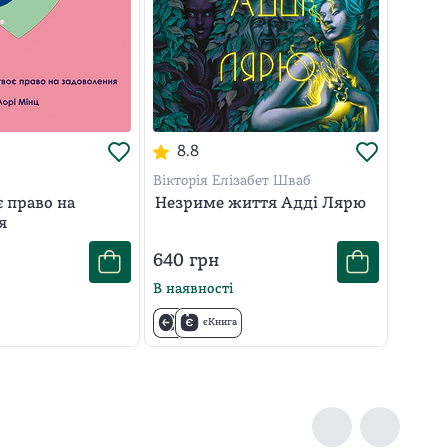
8.8
Вікторія Елізабет Шваб
є право на
Незриме життя Адді Лярю
я
640
грн
В наявності
єКнига