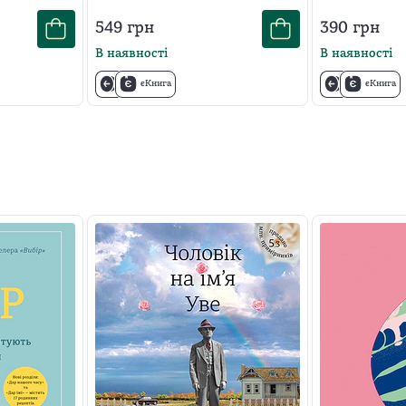
дорослішання
549
грн
390
грн
В наявності
В наявності
єКнига
єКнига