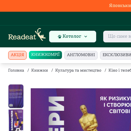
Японськи
Котолог
КНИЖКОМРІЇ
АКЦІЯ
АНГЛОМОВНІ
ЕКСКЛЮЗИВ
Головна
/
Книжки
/
Культура та мистецтво
/
Кіно і тел