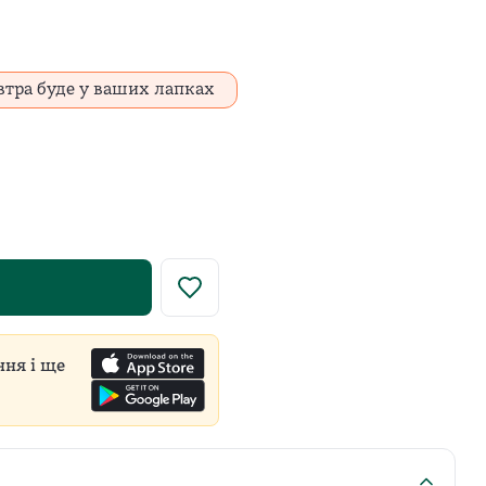
втра буде у ваших лапках
у роздрібну ціну встановлює виробник для всіх продавці
ння і ще