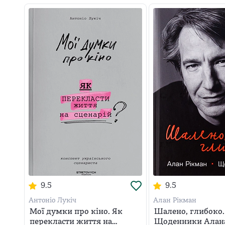
9.5
9.5
Антоніо Лукіч
Алан Рікман
Мої думки про кіно. Як
Шалено, глибоко.
перекласти життя на
Щоденники Алана