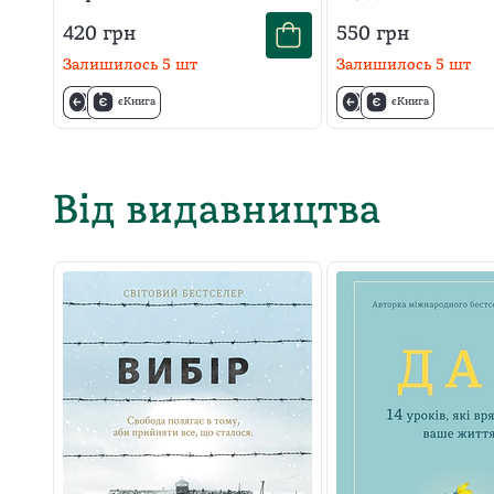
сценарій
420
грн
550
грн
Залишилось
5
шт
Залишилось
5
шт
єКнига
єКнига
Від видавництва