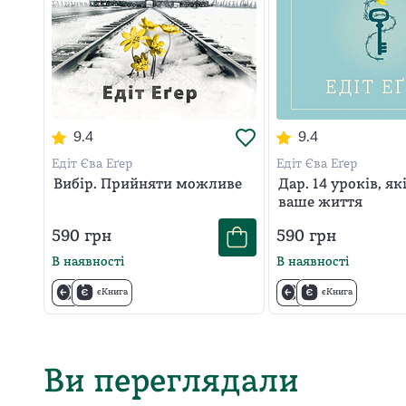
9.4
9.4
Едіт Єва Еґер
Едіт Єва Еґер
Вибір. Прийняти можливе
Дар. 14 уроків, я
ваше життя
590
грн
590
грн
В наявності
В наявності
єКнига
єКнига
Ви переглядали