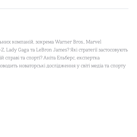
них компаній, зокрема Warner Bros., Marvel
-Z, Lady Gaga та LeBron James? Які стратегії застосовують
ій справі та спорті? Аніта Ельберс, експертка
роводить новаторські дослідження у світі медіа та спорту
 жорстку конкуренцію у світі бізнесу навколо
ь і книг, виробництво та збут яких надзвичайно дорогі.
розваг часто витрачають шалені гроші на пошуки
ять неймовірні гонорари та як цифрові технології
 буде легко сприймати навіть тим, хто раніше не
іджень, читачів будуть смішити кумедні коментарі