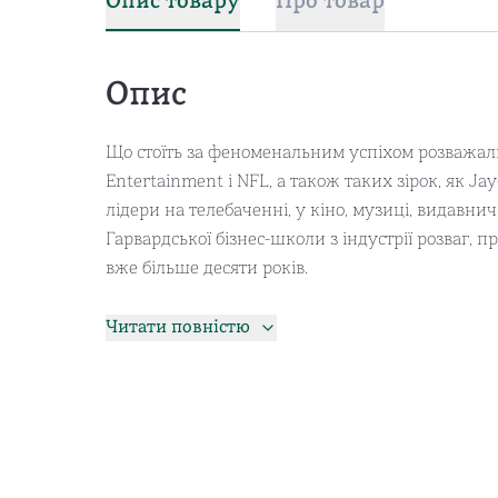
Опис товару
Про товар
Опис
Що стоїть за феноменальним успіхом розважаль
Entertainment і NFL, а також таких зірок, як Jay
лідери на телебаченні, у кіно, музиці, видавнич
Гарвардської бізнес-школи з індустрії розваг, п
вже більше десяти років.
У своїй книзі вона пояснює важливу правду про
Читати повністю
блокбастерів — фільмів, телевізійних шоу, пісен
Авторка розповідає, чому керівники індустрії 
наступного блокбастера, чому суперзіркам плат
змінюють ландшафт розваг. Інформацію в книзі
цікавився цією сферою, а з-поміж цікавих досл
авторки.