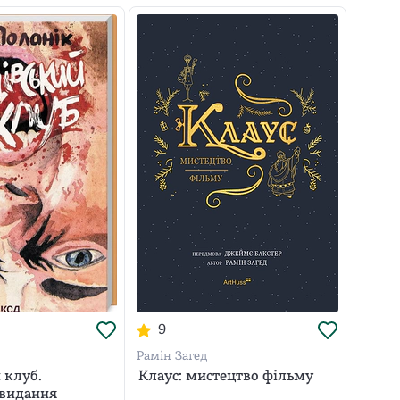
9
Рамін Загед
 клуб.
Клаус: мистецтво фільму
 видання