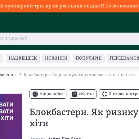
й кулінарний трилер на реальних подіях🥢Ексклюзивно в
И
НАЦКЕШБЕК
НОВИНКИ
ПОПУЛЯРНІ
ПЕРЕДЗАМО
ебачення
/
Блокбастери. Як ризикувати і створювати світові хіти
Нацкешбек
єКнига
Зимова підтр
Блокбастери. Як ризикув
хіти