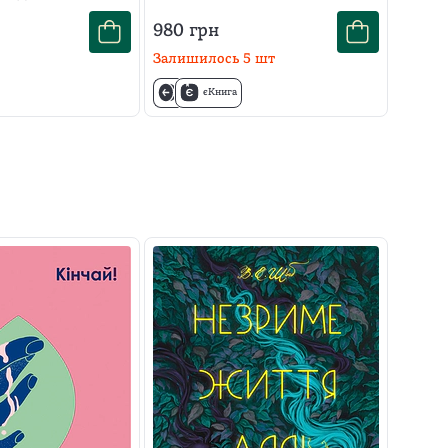
980
грн
Залишилось
5
шт
єКнига