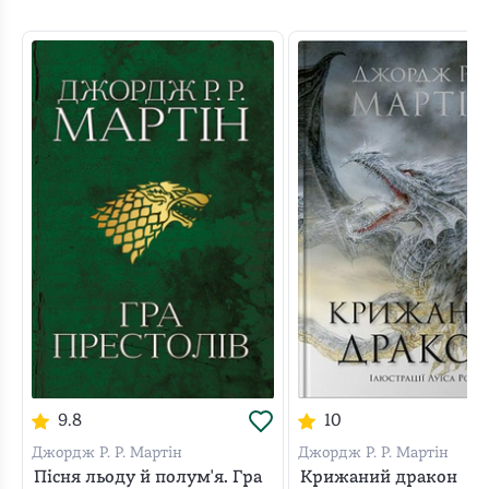
вороги, ні королівські інтриги, ні жорстокість і
несправедливість — разом вони поборють усе й
вийдуть справжніми переможцями.
9.8
10
Джордж Р. Р. Мартін
Джордж Р. Р. Мартін
Пісня льоду й полум'я. Гра
Крижаний дракон