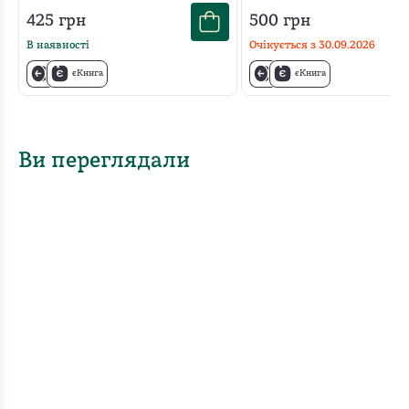
корисних звичок і
425
грн
500
грн
позбутися звичок
шкідливих
В наявності
Очікується з
30.09.2026
єКнига
єКнига
Ви переглядали