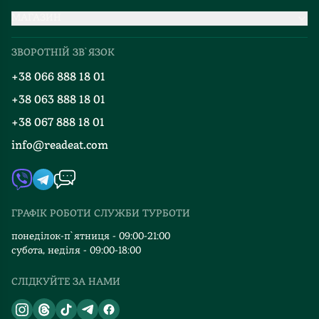
МАГАЗИН
Доставка та оплата
Про нас
Міжнародна доставка
ЗВОРОТНІЙ ЗВ`ЯЗОК
Добірки
Правила повернення
+38 066 888 18 01
Блог
Програма лояльності
+38 063 888 18 01
Події
Вакансії
+38 067 888 18 01
Книгарні
FAQ
info@readeat.com
Контакти
Мапа сайту
Автори
Видавництва
ГРАФІК РОБОТИ СЛУЖБИ ТУРБОТИ
Відгуки та оцінка RDT
понеділок-п`ятниця - 09:00-21:00
субота, неділя - 09:00-18:00
СЛІДКУЙТЕ ЗА НАМИ