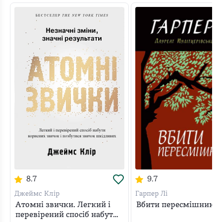
8.7
9.7
Джеймс Клір
Гарпер Лі
Атомні звички. Легкий і
Вбити пересмішника
перевірений спосіб набути