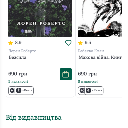
8.9
9.3
Лорен Робертс
Ребекка Кван
Безсила
Макова війна. Книга 1
690
грн
690
грн
В наявності
В наявності
єКнига
єКнига
Від видавництва