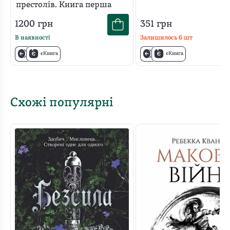
престолів. Книга перша
1200
грн
351
грн
В наявності
Залишилось
6
шт
єКнига
єКнига
Схожі популярні