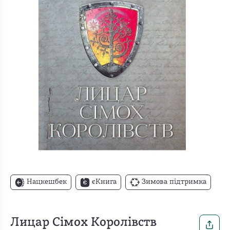
Нацкешбек
єКнига
Зимова підтримка
Лицар Сімох Королівств