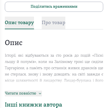
Поділитись враженнями
Опис товару
Про товар
Опис
Історії, які відбуваються за сто років до подій «Пісні
льоду й полум’я», коли на Залізному троні ще сиділи
Таргарієни, а пам’ять про останніх живих драконів ще
не стерлася, знову і знову доводять: на світі завжди є
місце шляхетності й лицарству. Лицар-бурлака і його
зброєносець — мужній здоровань сер Дункан Довгань і
маленький голомозий Бовтун — двоє неймовірних
Читати повністю
звитяжців, на чию долю випало стільки пригод, що
Інші книжки автора
вистало б на цілий Вестерос. Їх не зупинять ні могутні