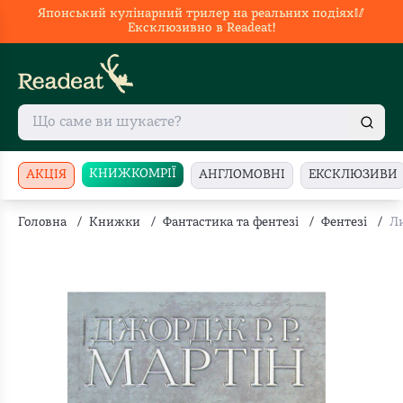
Японський кулінарний трилер на реальних подіях🥢
Ексклюзивно в Readeat!
КНИЖКОМРІЇ
АКЦІЯ
АНГЛОМОВНІ
ЕКСКЛЮЗИВИ
Головна
/
Книжки
/
Фантастика та фентезі
/
Фентезі
/
Ли