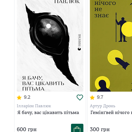
9.2
9.7
Ілларіон Павлюк
Артур Дронь
Я бачу, вас цікавить пітьма
Гемінґвей нічого 
600
грн
300
грн