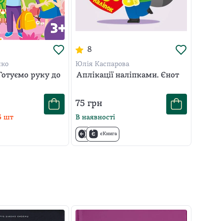
8
нко
Юлія Каспарова
Готуємо руку до
Аплікації наліпками. Єнот
75
грн
3
шт
В наявності
єКнига