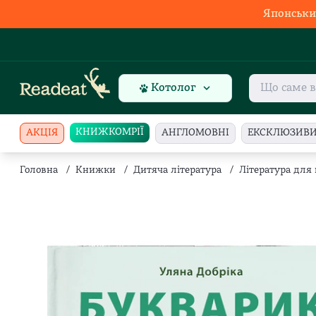
Японськи
Котолог
КНИЖКОМРІЇ
АКЦІЯ
АНГЛОМОВНІ
ЕКСКЛЮЗИВ
Головна
/
Книжки
/
Дитяча література
/
Література для