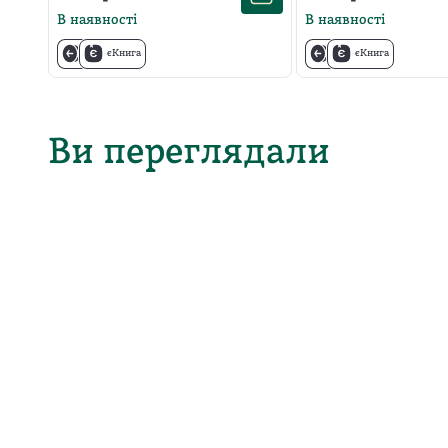
В наявності
В наявності
єКнига
єКнига
Ви переглядали