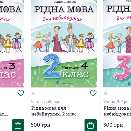
небайдужих: 1 клас.
Ця книга призначена для дітей, які готуються 
писати.
Купити цю книгу ви можете просто зараз онлайн
вкажіть всі необхідні дані для доставки та очікуй
визначається тарифами служби доставки.
Уляна Добріка
Уляна Добрік
Рідна мова для
Рідна мова
ас.
небайдужих. 2 клас.
небайдужих:
Частина 4
Частина 2
500
грн
500
грн