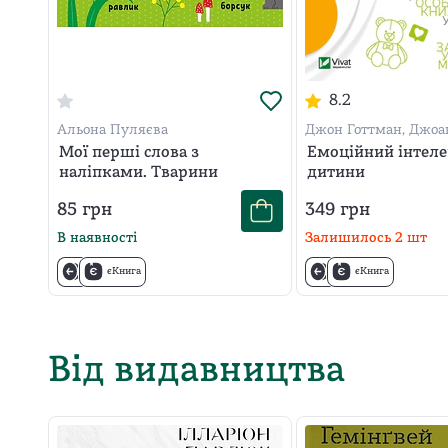
8.2
Альона Пуляєва
Джон Готтман, Джоа
Мої перші слова з
Емоційний інтеле
наліпками. Тварини
дитини
85
грн
349
грн
В наявності
Залишилось
2
шт
єКнига
єКнига
Від видавництва