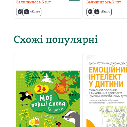
Залишилось
3
шт
Залишилось
3
шт
єКнига
єКнига
Схожі популярні