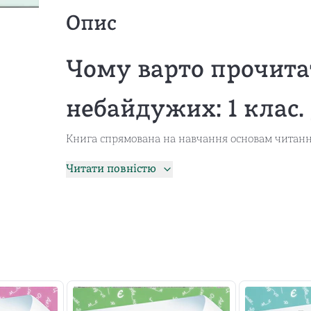
Опис
Чому варто прочита
небайдужих: 1 клас.
Книга спрямована на навчання основам читання
спостережливість, аналітика та творчість.
Читати повністю
Книга намагається робити навчання цікавим і з
поняття та вміння, необхідні на початковому ет
Жанр - навчальна література.
Кому варто прочита