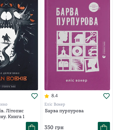
8.4
янко
Еліс Вокер
в. Літопис
Барва пурпурова
ну. Книга 1
350
грн