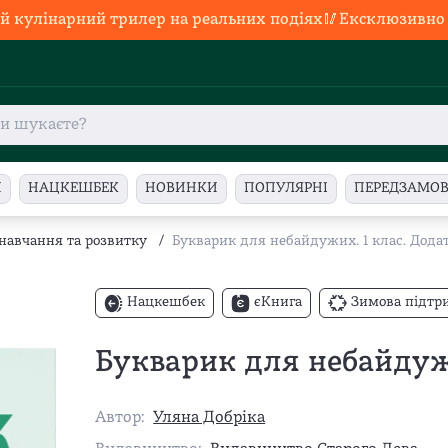
й кулінарний трилер на реальних подіях🥢Ексклюзивно в
И
НАЦКЕШБЕК
НОВИНКИ
ПОПУЛЯРНІ
ПЕРЕДЗАМО
 навчання та розвитку
/
Букварик для небайдужих. 1 клас. Дода
Нацкешбек
єКнига
Зимова підтр
Букварик для небайдужи
Автор:
Уляна Добріка