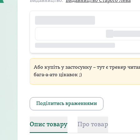
Видавництво:
Видавництво Старого Лева
Або купіть у застосунку – тут є трекер чита
бага-а-ато цікавок ;)
Поділитись враженнями
Опис товару
Про товар