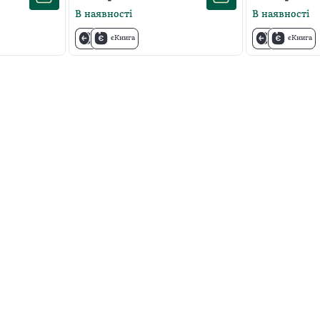
В наявності
В наявності
єКнига
єКнига