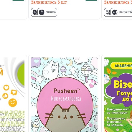
Залишилось
3
шт
Залишилось
єКнига
Нацкешб