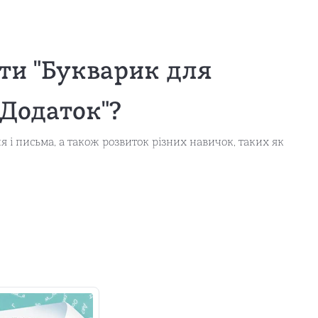
ти "Букварик для
 Додаток"?
 і письма, а також розвиток різних навичок, таких як
ахопливим для дітей, допомагаючи їм зрозуміти основні
апі навчання.
ти "Букварик для