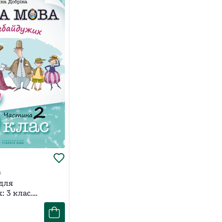
 Додаток"?
до вступу в перший клас і початку навчання читати та
 на сайті Readeat. Для цього зробіть замовлення,
те на свої книги. Доставка по Україні – 1-3 дні. Вартість
а
 для
 3 клас.