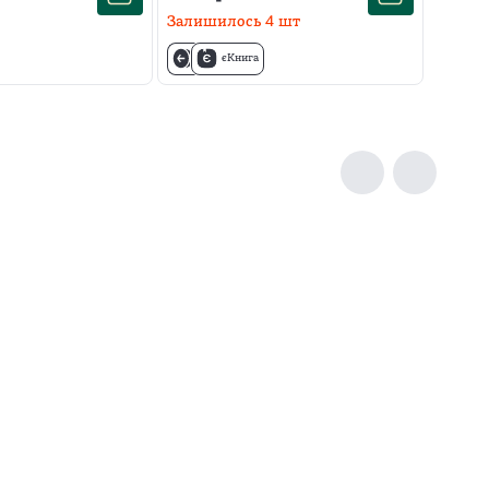
Залишилось
4
шт
єКнига