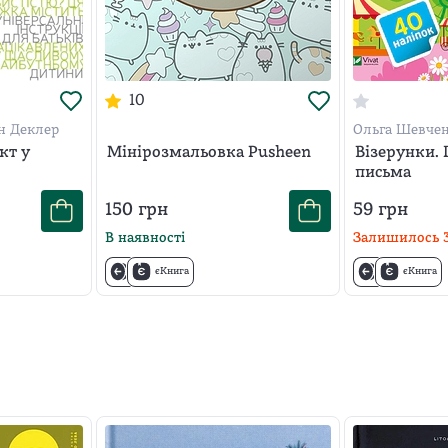
10
н Деклер
Ольга Шевче
кт у
Мінірозмальовка Pusheen
Візерунки. 
письма
150
грн
59
грн
В наявності
Залишилось
єКнига
єКнига