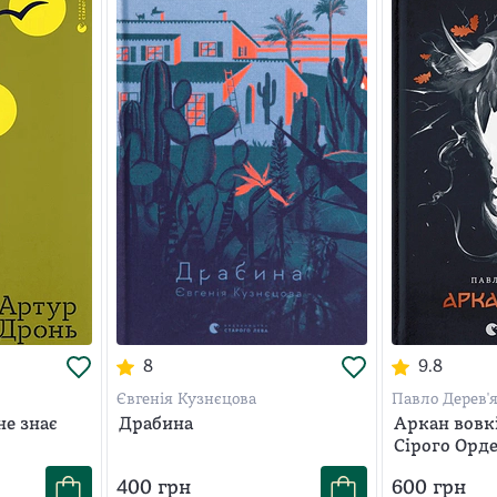
8
9.8
Євгенія Кузнєцова
Павло Дерев'
не знає
Драбина
Аркан вовкі
Сірого Орде
400
грн
600
грн