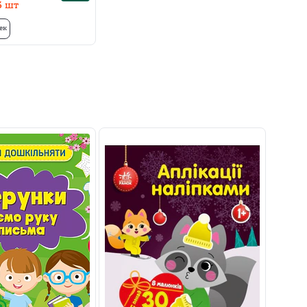
3
шт
ек