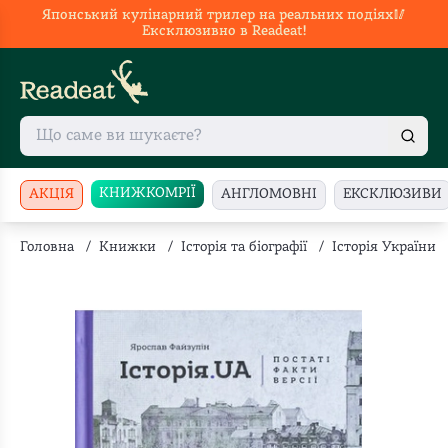
Японський кулінарний трилер на реальних подіях🥢
Ексклюзивно в Readeat!
КНИЖКОМРІЇ
АКЦІЯ
АНГЛОМОВНІ
ЕКСКЛЮЗИВИ
Головна
/
Книжки
/
Історія та біографії
/
Історія України