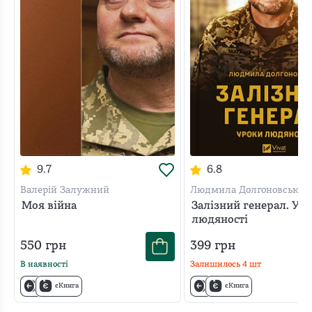
9.7
6.8
Валерій Залужний
Людмила Долгоновська
Моя війна
Залізний генерал. Ур
людяності
550
грн
399
грн
В наявності
Залишилось
4
шт
єКнига
єКнига