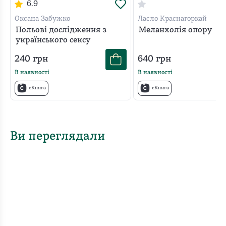
6.9
Оксана Забужко
Ласло Краснагоркай
Польові дослідження з
Меланхолія опору
українського сексу
240
грн
640
грн
В наявності
В наявності
єКнига
єКнига
Ви переглядали