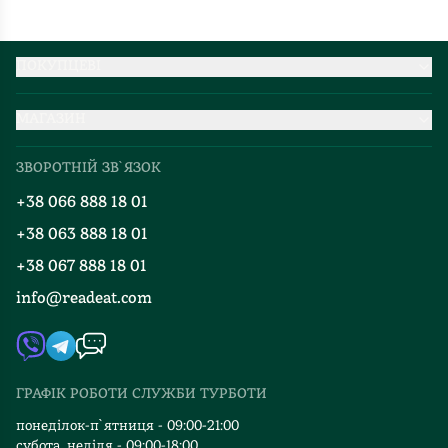
ПОКУПЦЕВІ
Партнерство
МАГАЗИН
Доставка та оплата
Про нас
Міжнародна доставка
ЗВОРОТНІЙ ЗВ`ЯЗОК
Добірки
Правила повернення
+38 066 888 18 01
Блог
Програма лояльності
+38 063 888 18 01
Події
Вакансії
+38 067 888 18 01
Книгарні
FAQ
info@readeat.com
Контакти
Мапа сайту
Автори
Видавництва
ГРАФІК РОБОТИ СЛУЖБИ ТУРБОТИ
Відгуки та оцінка RDT
понеділок-п`ятниця - 09:00-21:00
субота, неділя - 09:00-18:00