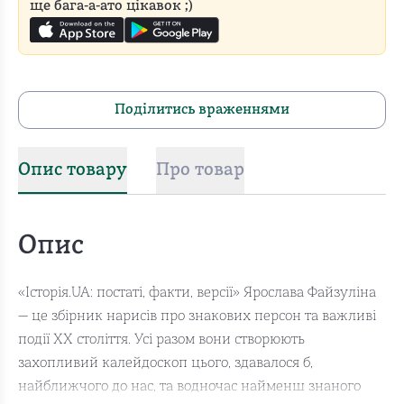
ще бага-а-ато цікавок ;)
Поділитись враженнями
Опис товару
Про товар
Опис
«Історія.UA: постаті, факти, версії» Ярослава Файзуліна
— це збірник нарисів про знакових персон та важливі
події ХХ століття. Усі разом вони створюють
захопливий калейдоскоп цього, здавалося б,
найближчого до нас, та водночас найменш знаного