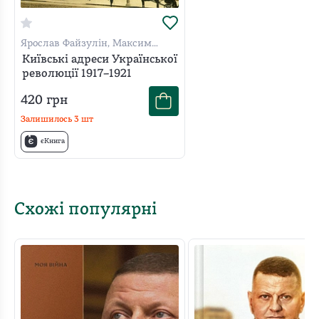
Ярослав Файзулін, Максим
Майоров, Олександр Кучерук
Київські адреси Української
революції 1917–1921
420
грн
Залишилось
3
шт
єКнига
Схожі популярні