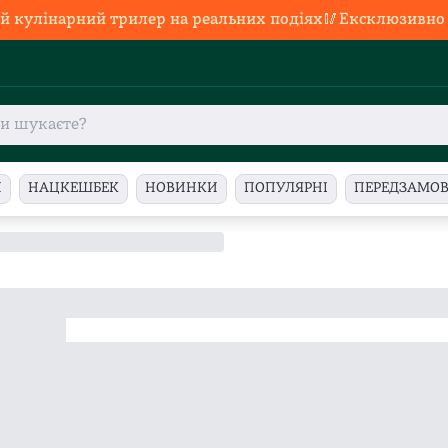
й кулінарний трилер на реальних подіях🥢Ексклюзивно в
И
НАЦКЕШБЕК
НОВИНКИ
ПОПУЛЯРНІ
ПЕРЕДЗАМО