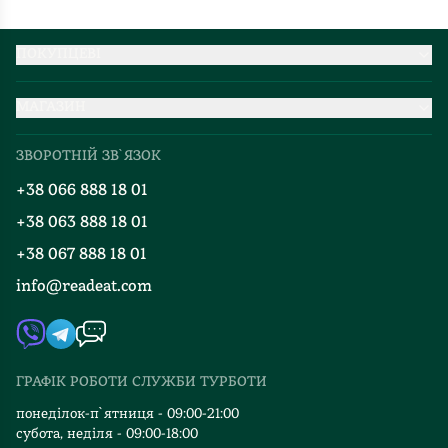
вражає:
набагато
Оксфорд
свіжіше.
і
До
ПОКУПЦЕВІ
Кембридж,
того
Партнерство
де
ж
МАГАЗИН
Доставка та оплата
травою
аргументи
Про нас
Міжнародна доставка
дозволено
і
ЗВОРОТНІЙ ЗВ`ЯЗОК
Добірки
ходити
спостереження
Правила повернення
+38 066 888 18 01
лише
Блог
героїні
Програма лояльності
професорам-
Марії/
+38 063 888 18 01
Події
Вакансії
чоловікам,
Вулф
+38 067 888 18 01
Книгарні
а
навколо
FAQ
info@readeat.com
жінкам
Контакти
цієї
Мапа сайту
відведено
думки
Автори
куцу
дуже
Видавництва
стежку
цікаві
ГРАФІК РОБОТИ СЛУЖБИ ТУРБОТИ
з
Відгуки та оцінка RDT
та
гравію.
пізнавальні.
понеділок-п`ятниця - 09:00-21:00
Бібліотеки,
субота, неділя - 09:00-18:00
Вона