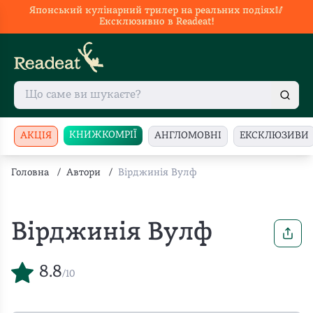
Японський кулінарний трилер на реальних подіях🥢
Ексклюзивно в Readeat!
КНИЖКОМРІЇ
АКЦІЯ
АНГЛОМОВНІ
ЕКСКЛЮЗИВИ
Головна
/
Автори
/
Вірджинія Вулф
Вірджинія Вулф
8.8
/10