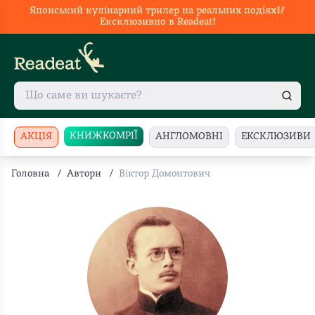
Японський кулінарний трилер на реальних подіях🥢
Ексклюзивно в Readeat!
КНИЖКОМРІЇ
АКЦІЯ
АНГЛОМОВНІ
ЕКСКЛЮЗИВИ
Головна
/
Автори
/
Віктор Домонтович