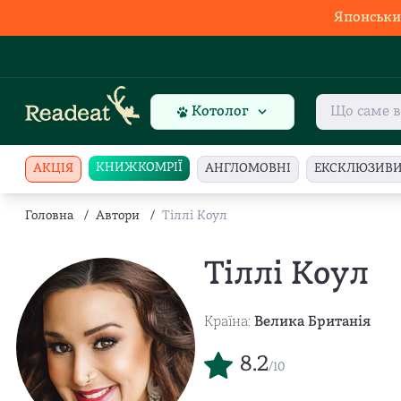
Японськи
Котолог
КНИЖКОМРІЇ
АКЦІЯ
АНГЛОМОВНІ
ЕКСКЛЮЗИВ
Головна
/
Автори
/
Тіллі Коул
Тіллі Коул
Країна:
Велика Британія
8.2
/10