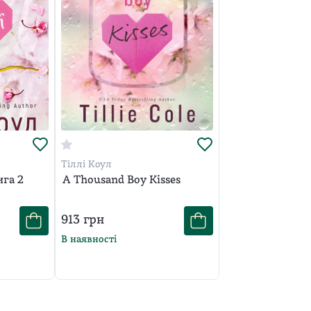
Тіллі Коул
ига 2
A Thousand Boy Kisses
913
грн
В наявності