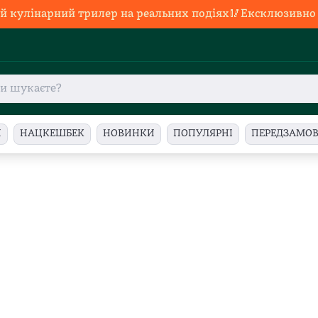
й кулінарний трилер на реальних подіях🥢Ексклюзивно в
И
НАЦКЕШБЕК
НОВИНКИ
ПОПУЛЯРНІ
ПЕРЕДЗАМО