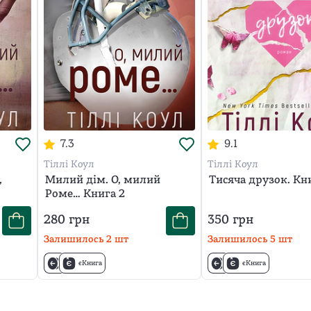
7.3
9.1
Тіллі Коул
Тіллі Коул
,
Милий дім. О, милий
Тисяча друзок. Кн
Роме… Книга 2
280
грн
350
грн
Залишилось
2
шт
Залишилось
5
шт
єКнига
єКнига