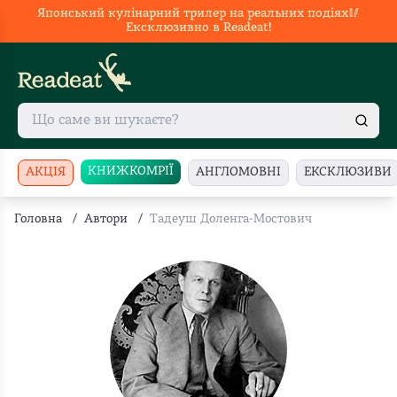
Японський кулінарний трилер на реальних подіях🥢
Ексклюзивно в Readeat!
КНИЖКОМРІЇ
АКЦІЯ
АНГЛОМОВНІ
ЕКСКЛЮЗИВИ
Головна
/
Автори
/
Тадеуш Доленга-Мостович