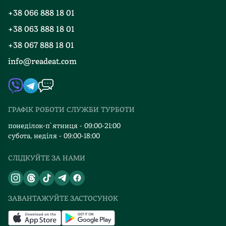
Одне
Правила повернення
+38 066 888 18 01
Блог
слово,
Програма лояльності
рекомендую
+38 063 888 18 01
Події
Вакансії
тим,
+38 067 888 18 01
Книгарні
хто
FAQ
info@readeat.com
Контакти
хоче
Мапа сайту
прочитати
Автори
справді
Видавництва
хороший
ГРАФІК РОБОТИ СЛУЖБИ ТУРБОТИ
Відгуки та оцінка RDT
роман,
із
понеділок-п`ятниця - 09:00-21:00
субота, неділя - 09:00-18:00
хорошим
сюжетом,
СЛІДКУЙТЕ ЗА НАМИ
про
життя
і
стосунки
ЗАВАНТАЖУЙТЕ ЗАСТОСУНОК
плюс
трохи