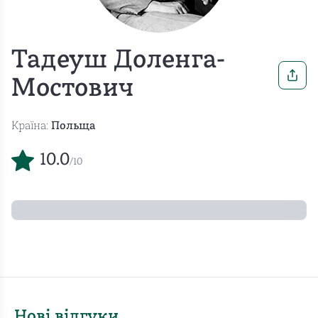
Тадеуш Доленга-
Мостович
Країна:
Польща
10.0
/10
Нові відгуки