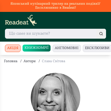
Японський кулінарний трилер на реальних подіях🥢
Ексклюзивно в Readeat!
КНИЖКОМРІЇ
АКЦІЯ
АНГЛОМОВНІ
ЕКСКЛЮЗИВИ
Головна
/
Автори
/
Слава Свiтова