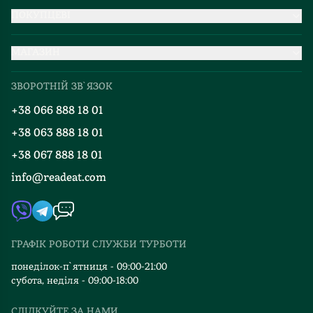
ПОКУПЦЕВІ
Партнерство
МАГАЗИН
Доставка та оплата
Про нас
Міжнародна доставка
ЗВОРОТНІЙ ЗВ`ЯЗОК
Добірки
Правила повернення
+38 066 888 18 01
Блог
Програма лояльності
+38 063 888 18 01
Події
Вакансії
+38 067 888 18 01
Книгарні
FAQ
info@readeat.com
Контакти
Мапа сайту
Автори
Видавництва
ГРАФІК РОБОТИ СЛУЖБИ ТУРБОТИ
Відгуки та оцінка RDT
понеділок-п`ятниця - 09:00-21:00
субота, неділя - 09:00-18:00
СЛІДКУЙТЕ ЗА НАМИ