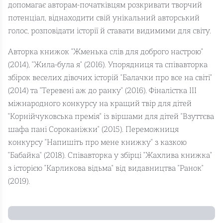
допомагає авторам-початківцям розкривати творчий
потенціал, віднаходити свій унікальний авторський
голос, розповідати історії й ставати видимими для світу.
Авторка книжок "Жменька слів для доброго настрою"
(2014), "Жила-була я" (2016). Упорядниця та співавторка
збірок веселих дівочих історій "Балачки про все на світі"
(2014) та "Теревені аж до ранку" (2016). Фіналістка ІІІ
міжнародного конкурсу на кращий твір для дітей
"Корнійчуковська премія" із віршами для дітей "Взуттєва
шафа пані Сороканіжки" (2015). Переможниця
конкурсу "Напишіть про мене книжку" з казкою
"Бабайка" (2018). Співавторка у збірці "Жахлива книжка"
з історією "Карликова відьма" від видавництва "Ранок"
(2019).