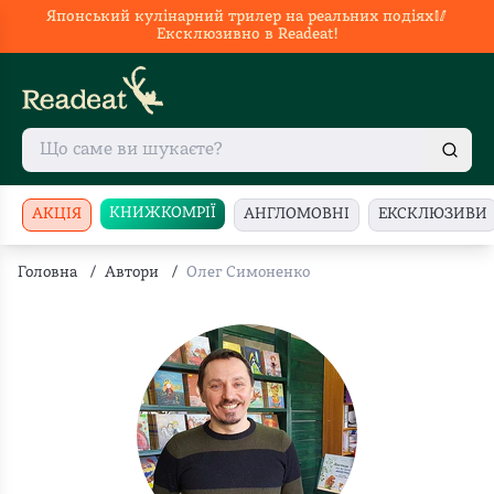
Японський кулінарний трилер на реальних подіях🥢
Ексклюзивно в Readeat!
КНИЖКОМРІЇ
АКЦІЯ
АНГЛОМОВНІ
ЕКСКЛЮЗИВИ
Головна
/
Автори
/
Олег Симоненко