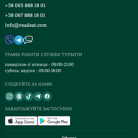
Програма лояльності
❤️
Ютюб.
+38 063 888 18 01
Події
Вакансії
На
+38 067 888 18 01
Книгарні
останній
FAQ
info@readeat.com
сторінці
Контакти
Мапа сайту
книги
Автори
розміщено
Видавництва
код,
ГРАФІК РОБОТИ СЛУЖБИ ТУРБОТИ
який
Відгуки та оцінка RDT
автоматично
понеділок-п`ятниця - 09:00-21:00
переведе
субота, неділя - 09:00-18:00
по
СЛІДКУЙТЕ ЗА НАМИ
посиланню.
Прекрасна
можливість
закріпити
ЗАВАНТАЖУЙТЕ ЗАСТОСУНОК
всі
звуки
і
повеселитись