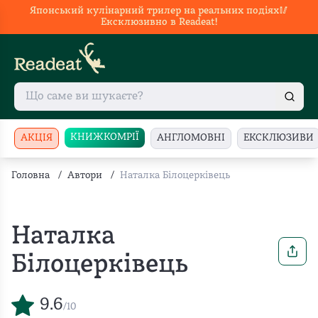
Японський кулінарний трилер на реальних подіях🥢
Ексклюзивно в Readeat!
КНИЖКОМРІЇ
АКЦІЯ
АНГЛОМОВНІ
ЕКСКЛЮЗИВИ
Головна
/
Автори
/
Наталка Білоцерківець
Наталка
Білоцерківець
9.6
/10