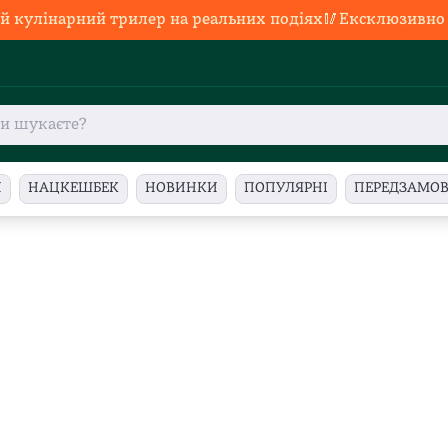
й кулінарний трилер на реальних подіях🥢Ексклюзивно в
И
НАЦКЕШБЕК
НОВИНКИ
ПОПУЛЯРНІ
ПЕРЕДЗАМО