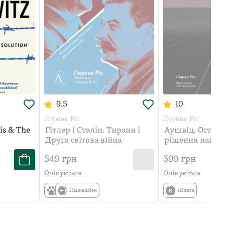
9.5
10
Лоренс Ріс
Лоренс Ріс
is & The
Гітлер і Сталін. Тирани і
Аушвіц. Остато
Друга світова війна
рішення нацист
549
грн
399
грн
Очікується
Очікується
Нацкешбек
єКнига