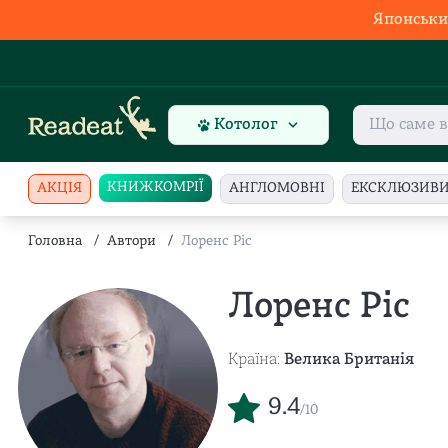
Японськи
Котолог
КНИЖКОМРІЇ
АКЦІЯ
АНГЛОМОВНІ
ЕКСКЛЮЗИВ
Головна
/
Автори
/
Лоренс Ріс
Лоренс Ріс
Країна:
Велика Британія
9.4
/10