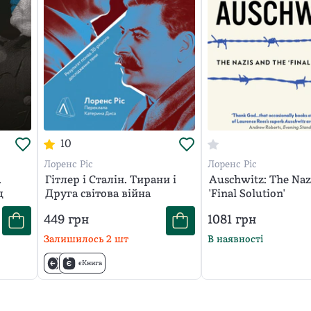
10
Лоренс Ріс
Лоренс Ріс
.
Гітлер і Сталін. Тирани і
Auschwitz: The Naz
д
Друга світова війна
'Final Solution'
449
грн
1081
грн
Залишилось
2
шт
В наявності
єКнига