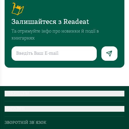
Залишайтеся з Readeat
Та отримуйте інфо про новинки й події в
книгарнях
ПОКУПЦЕВІ
Партнерство
МАГАЗИН
Доставка та оплата
Про нас
Міжнародна доставка
ЗВОРОТНІЙ ЗВ`ЯЗОК
Добірки
Правила повернення