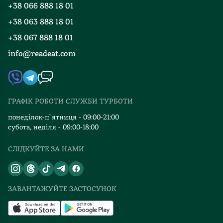
+38 066 888 18 01
Блог
Програма лояльності
+38 063 888 18 01
Події
Вакансії
+38 067 888 18 01
Книгарні
FAQ
info@readeat.com
Контакти
Мапа сайту
Автори
Видавництва
ГРАФІК РОБОТИ СЛУЖБИ ТУРБОТИ
Відгуки та оцінка RDT
понеділок-п`ятниця - 09:00-21:00
субота, неділя - 09:00-18:00
СЛІДКУЙТЕ ЗА НАМИ
ЗАВАНТАЖУЙТЕ ЗАСТОСУНОК