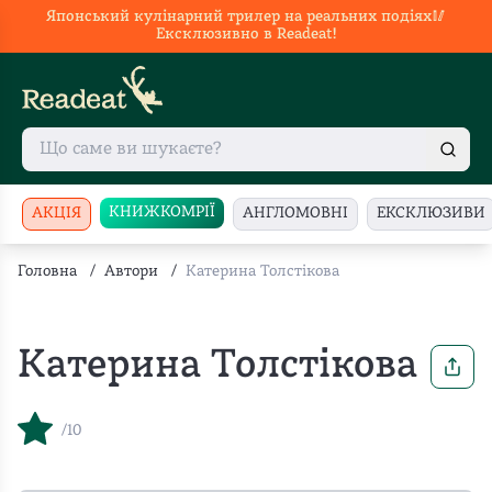
Японський кулінарний трилер на реальних подіях🥢
Ексклюзивно в Readeat!
КНИЖКОМРІЇ
АКЦІЯ
АНГЛОМОВНІ
ЕКСКЛЮЗИВИ
Головна
/
Автори
/
Катерина Толстікова
Катерина Толстікова
/10