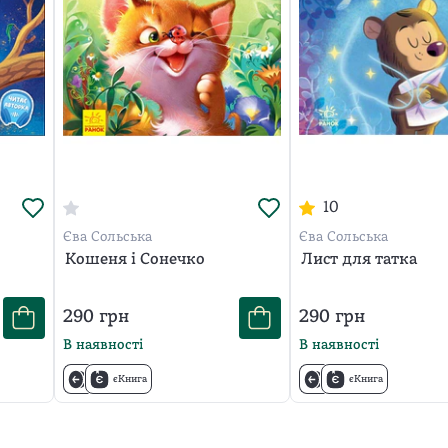
10
Єва Сольська
Єва Сольська
Кошеня і Сонечко
Лист для татка
290
грн
290
грн
В наявності
В наявності
єКнига
єКнига