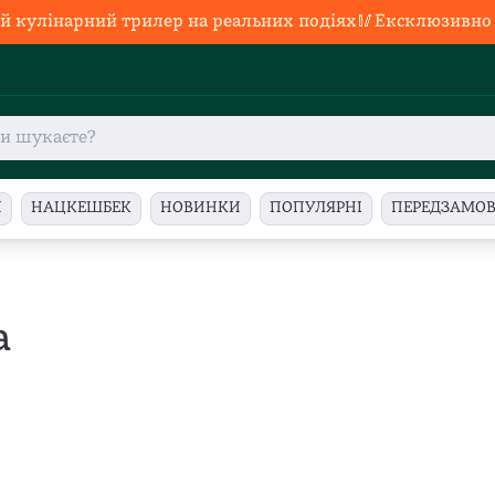
й кулінарний трилер на реальних подіях🥢Ексклюзивно в
И
НАЦКЕШБЕК
НОВИНКИ
ПОПУЛЯРНІ
ПЕРЕДЗАМО
а