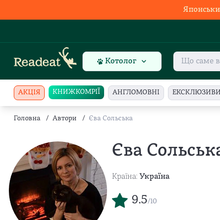
Японськи
Котолог
КНИЖКОМРІЇ
АКЦІЯ
АНГЛОМОВНІ
ЕКСКЛЮЗИВ
Головна
/
Автори
/
Єва Сольська
Єва Сольськ
Країна:
Україна
9.5
/10