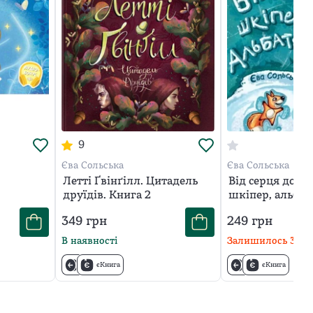
9
Єва Сольська
Єва Сольська
Летті Ґвінґілл. Цитадель
Від серця до се
друїдів. Книга 2
шкіпер, альбатр
Історія про те,
349
грн
249
грн
сноубординг
В наявності
Залишилось
3
шт
єКнига
єКнига