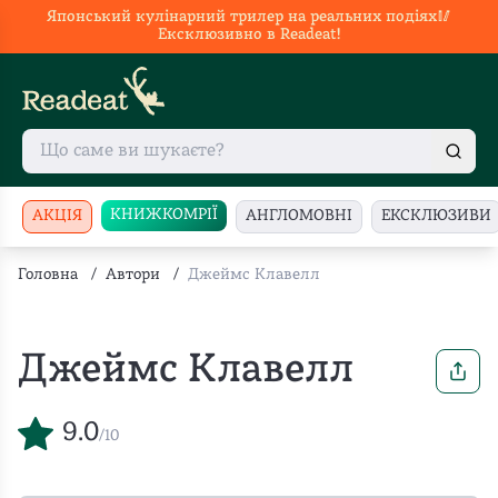
Японський кулінарний трилер на реальних подіях🥢
Ексклюзивно в Readeat!
КНИЖКОМРІЇ
АКЦІЯ
АНГЛОМОВНІ
ЕКСКЛЮЗИВИ
Головна
/
Автори
/
Джеймс Клавелл
Джеймс Клавелл
9.0
/10