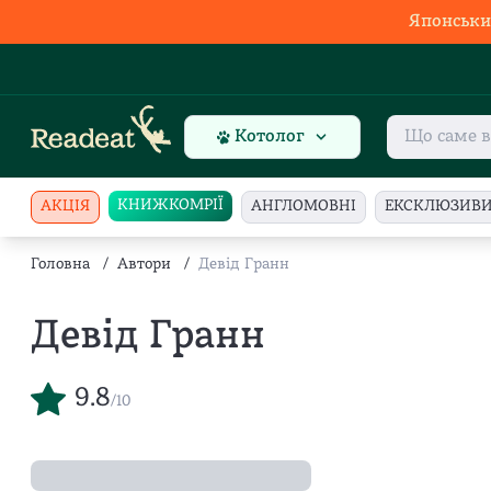
Японськи
Котолог
КНИЖКОМРІЇ
АКЦІЯ
АНГЛОМОВНІ
ЕКСКЛЮЗИВ
Головна
/
Автори
/
Девід Гранн
Девід Гранн
9.8
/10