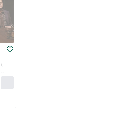
і.
х
ня