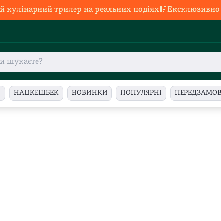
й кулінарний трилер на реальних подіях🥢Ексклюзивно в
И
НАЦКЕШБЕК
НОВИНКИ
ПОПУЛЯРНІ
ПЕРЕДЗАМО