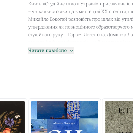
Книга «Студійне скло в Україні» присвячена іс
– унікального явища в мистецтві ХХ століття, щ
Михайло Бокотей розповість про шлях від утил
утвердження як повноцінного образотворчого ме
студійного руху – Гарвея Літтлтона, Домініка Л
тощо та їхніх послідовників – у формуванні н
українському художньому склу, яке спирається 
Читати повністю
зі світовими тенденціями.Видання буде цікаве в
мистецтво.