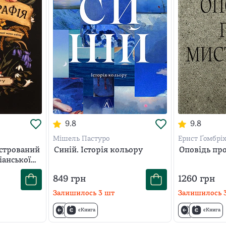
9.8
9.8
Мішель Пастуро
Ернст Ґомбрі
стрований
Синій. Історія кольору
Оповідь пр
іанської
849
грн
1260
грн
Залишилось
3
шт
Залишилось
єКнига
єКнига