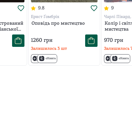
9.8
9
Ернст Ґомбріх
Чарлі Пікард
стрований
Оповідь про мистецтво
Колір і світ
іанської
мистецтва
1260
грн
970
грн
Залишилось
3
шт
Залишилось
єКнига
єКнига