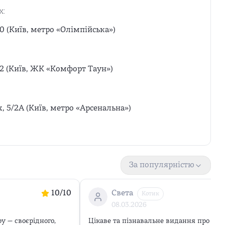
х:
0 (Київ, метро «Олімпійська»)
12 (Київ, ЖК «Комфорт Таун»)
х, 5/2А (Київ, метро «Арсенальна»)
За популярністю
10
/10
Света
Котик
08.03.2026
 — своєрідного, 
Цікаве та пізнавальне видання про розв