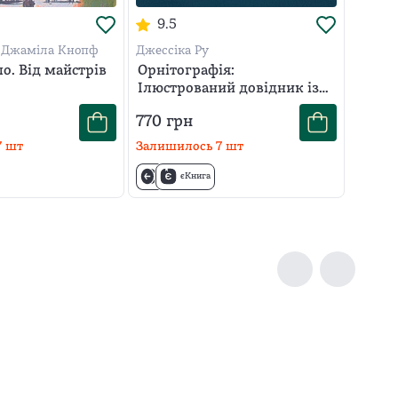
9.5
, Джаміла Кнопф
Джессіка Ру
ло. Від майстрів
Орнітографія:
Ілюстрований довідник із
пташиної символіки та
770
грн
легенд
7
шт
Залишилось
7
шт
єКнига