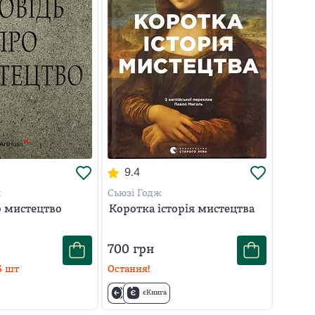
9.4
х
Сьюзі Годж
о мистецтво
Коротка історія мистецтва
700
грн
3
шт
Остання!
єКнига