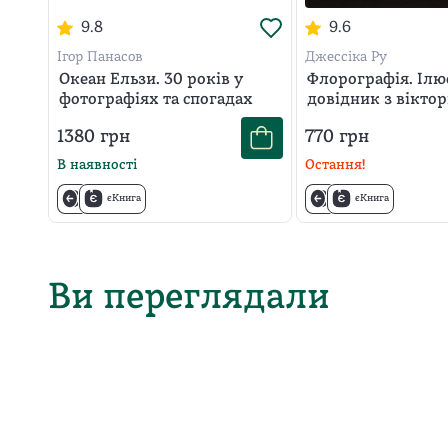
9.8
9.6
Ігор Панасов
Джессіка Ру
Океан Ельзи. 30 років у
Флорографія. Ілю
фотографіях та спогадах
довідник з віктор
мови квітів
1380
грн
770
грн
В наявності
Остання!
єКнига
єКнига
Ви переглядали