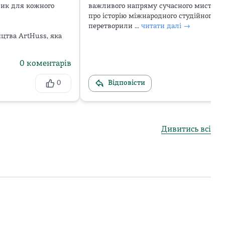
лик для кожного 
важливого напряму сучасного мистецтва
про історію міжнародного студійного рух
перетворили ...
читати далі →
тва ArtHuss, яка 
0
коментарів
0
Відповісти
Дивитись всі