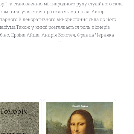
торії та становленню міжнародного руху студійного скла
о змінило уявлення про скло як матеріал. Автор
ітарного й декоративного використання скла до його
діума.Також у книзі розглядається роль піонерів
абіно, Ервіна Айша, Андрія Бокотея, Франца Черняка
ового мистецького напряму. Окрему увагу приділено
на давні традиції гутництва та розвивалося паралельно
сім, хто хоче більше дізнатися про українське