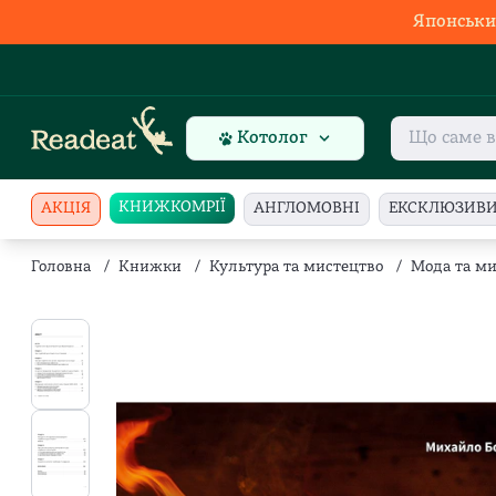
Японськи
Котолог
КНИЖКОМРІЇ
АКЦІЯ
АНГЛОМОВНІ
ЕКСКЛЮЗИВ
Головна
/
Книжки
/
Культура та мистецтво
/
Мода та ми