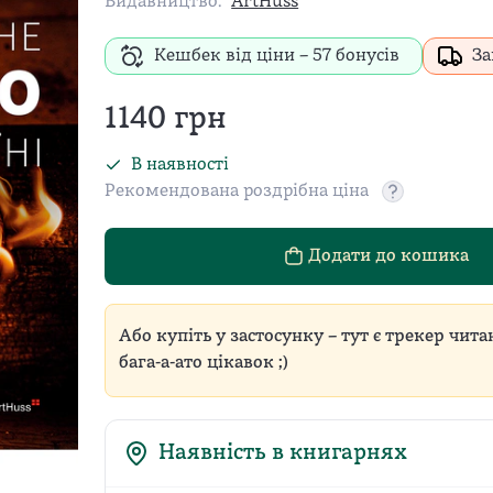
Видавництво:
ArtHuss
Кешбек від ціни –
57
бонусів
За
1140
грн
В наявності
Рекомендована роздрібна ціна
Рекомендован
Додати до кошика
Або купіть у застосунку – тут є трекер чита
бага-а-ато цікавок ;)
Наявність в книгарнях