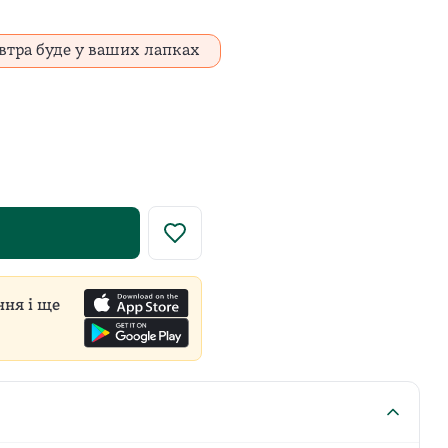
втра буде у ваших лапках
у роздрібну ціну встановлює виробник для всіх продавці
ння і ще