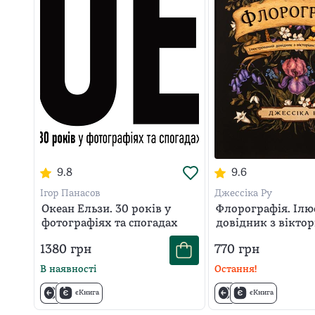
9.8
9.6
Ігор Панасов
Джессіка Ру
Океан Ельзи. 30 років у
Флорографія. Ілю
фотографіях та спогадах
довідник з віктор
мови квітів
1380
грн
770
грн
В наявності
Остання!
єКнига
єКнига