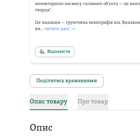
неповторного космосу скляного об’єкта — це вик
творця".

Це видання — ґрунтовна монографія від Видавниц
ви...
читати далі →
Відповісти
Поділитись враженнями
Опис товару
Про товар
Опис