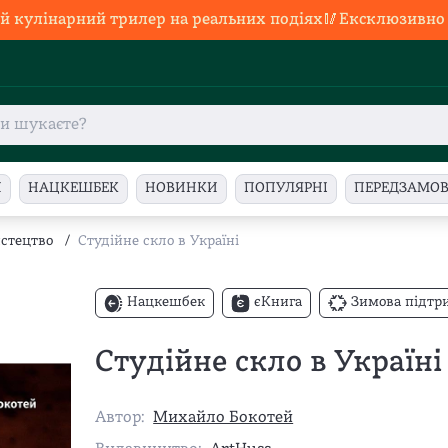
й кулінарний трилер на реальних подіях🥢Ексклюзивно в
И
НАЦКЕШБЕК
НОВИНКИ
ПОПУЛЯРНІ
ПЕРЕДЗАМО
стецтво
/
Студійне скло в Україні
Нацкешбек
єКнига
Зимова підтр
Студійне скло в Україні
Автор:
Михайло Бокотей