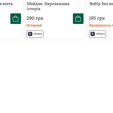
е мить
Майдан. Нерозказана
Вибір без в
історія
290
грн
195
грн
Остання!
Залишилось
єКнига
єКнига