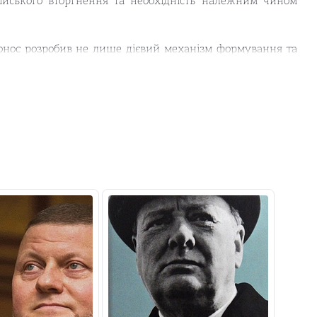
ійського вторгнення та необхідність належним чином
онос розробив не лише дієвий механізм формування та
 й спеціальну програму «П’ять кроків», що передбачала
 опору великій сусідній країні.
й ділиться маловідомими фактами й деталями подій,
о двічі виштовхували в політику. Перший раз, коли
лізації — розвитку створених ним Сил спеціальних
янського обов’язку із захисту Києва, зокрема однієї з
столиці — міжнародного аеропорту «Київ-Жуляни», —
 тверезих оцінок генерал Кривонос пропонує конкретні
та оборонної промисловості, з формування й підготовки
влади, яка служитиме народові.
йськового фахівця, так і для пересічного громадянина,