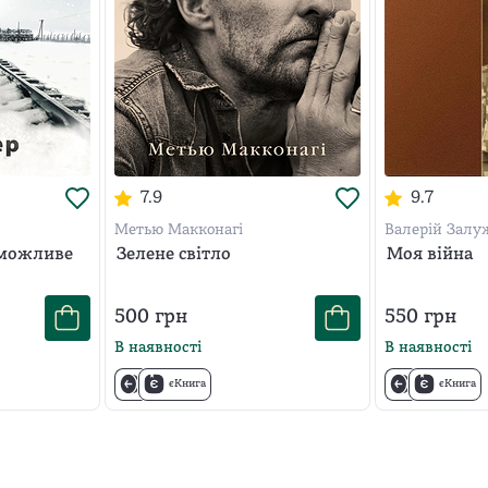
який хоче знати більше правди про цю війну
Перемоги.
7.9
9.7
Метью Макконагі
Валерій Зал
 можливе
Зелене світло
Моя війна
500
грн
550
грн
В наявності
В наявності
єКнига
єКнига