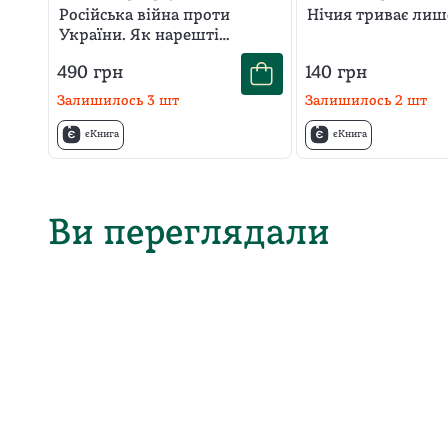
Бадрак
Російська війна проти
Нічия триває лиш
України. Як нарешті
розірвати чотирьохсотрічне
490
грн
140
грн
замкнене коло
Залишилось
3
шт
Залишилось
2
шт
єКнига
єКнига
Ви переглядали