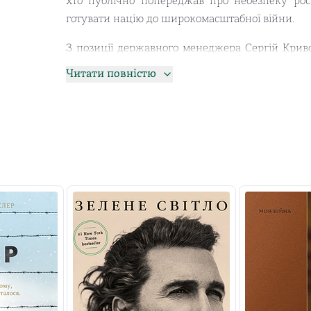
хто публічно попереджав про небезпеку рос
готувати націю до широкомасштабної війни.
З позиції державного менеджера Сергій Крив
розвитку сучасної територіальної оборони, а
Читати повністю
глобальну підготовку суспільства до системного
У книжці автор розповідає власну історію 
безпосереднім учасником яких він був. Йог
позбавили можливості професійної самореа
операцій. Другий — коли за виконання громад
найбільш небезпечних і вразливих ділянок 
замість подяки завели карну справу.
На тлі системного аналізу й дуже холодних,
формули — з розвитку національного війська 
національного спротиву ворогу, з формування 
Книжка буде цікава як для підготовленого ві