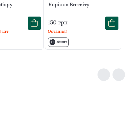
ибору
Коріння Всесвіту
150
грн
4
шт
Остання!
єКнига