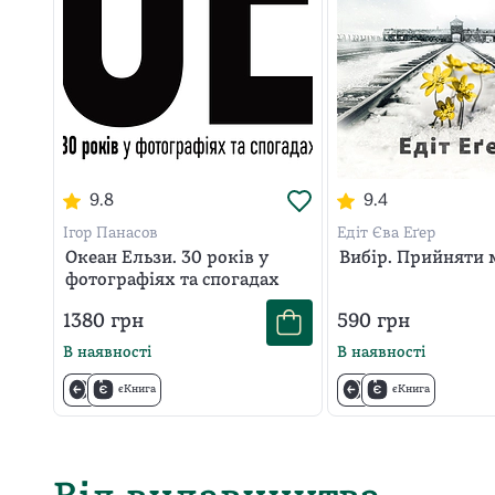
9.8
9.4
Ігор Панасов
Едіт Єва Еґер
Океан Ельзи. 30 років у
Вибір. Прийняти
фотографіях та спогадах
1380
грн
590
грн
В наявності
В наявності
єКнига
єКнига