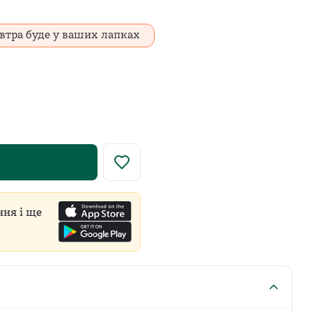
втра буде у ваших лапках
у роздрібну ціну встановлює виробник для всіх продавці
ння і ще