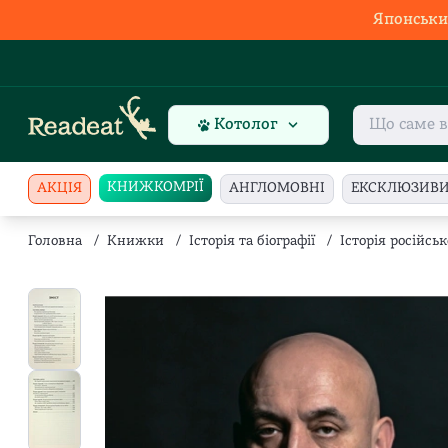
Японськи
Котолог
КНИЖКОМРІЇ
АКЦІЯ
АНГЛОМОВНІ
ЕКСКЛЮЗИВ
Головна
/
Книжки
/
Історія та біографії
/
Історія російсь