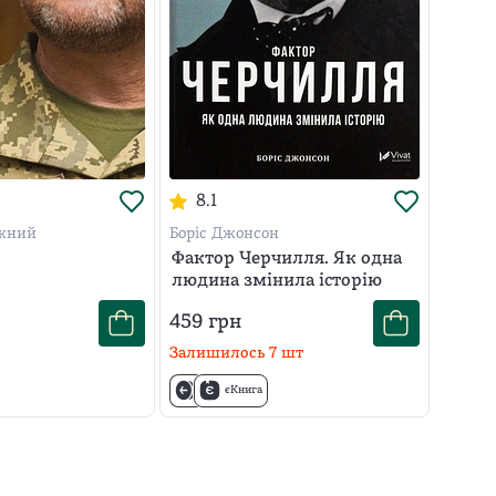
 — від її НЕпідготовки до погляду в майбутнє — після
8.1
ужний
Боріс Джонсон
Фактор Черчилля. Як одна
людина змінила історію
459
грн
Залишилось
7
шт
єКнига