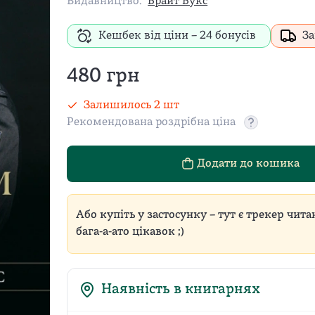
Видавництво:
Брайт Букс
Кешбек від ціни –
24
бонусів
За
480
грн
Залишилось
2
шт
Рекомендована роздрібна ціна
Рекомендован
Додати до кошика
Або купіть у застосунку – тут є трекер чита
бага-а-ато цікавок ;)
Наявність в книгарнях