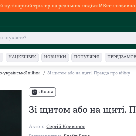
й кулінарний трилер на реальних подіях🥢Ексклюзивно в
И
НАЦКЕШБЕК
НОВИНКИ
ПОПУЛЯРНІ
ПЕРЕДЗАМО
ко-української війни
/
Зі щитом або на щиті. Правда про війну
єКнига
Зі щитом або на щиті. 
Автор:
Сергій Кривонос