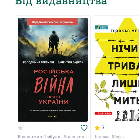
Від видавництва
7
Володимир Горбулін, Валентин
Іцхокас Мерас