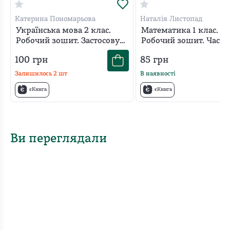
Катерина Пономарьова
Наталія Листопад
Українська мова 2 клас.
Математика 1 клас.
Робочий зошит. Застосовую
Робочий зошит. Части
знання
100
грн
85
грн
Залишилось
2
шт
В наявності
єКнига
єКнига
Ви переглядали