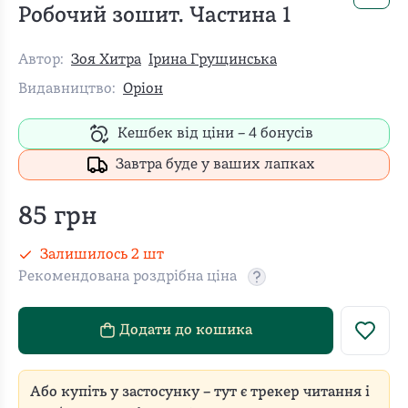
Робочий зошит. Частина 1
Автор:
Зоя Хитра
Ірина Грущинська
Видавництво:
Оріон
Кешбек від ціни –
4
бонусів
Завтра буде у ваших лапках
85
грн
Залишилось
2
шт
Рекомендована роздрібна ціна
Рекомендовану роздріб
Додати до кошика
Або купіть у застосунку – тут є трекер читання і