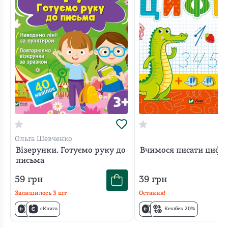
Ольга Шевченко
Візерунки. Готуємо руку до
Вчимося писати цифр
письма
59
грн
39
грн
Залишилось
3
шт
Остання!
єКнига
Кешбек 20%