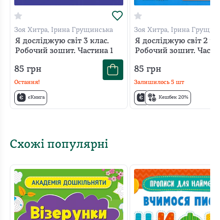
виконувати. А ще в цьому зошиті відведені сторінки
під календарі, на яких дитина зможете записувати
Зоя Хитра, Ірина Грущинська
Зоя Хитра, Ірина Грущин
свої спостереження за погодою, природою та власним
Я досліджую світ 3 клас.
Я досліджую світ 2 кл
життям.
Робочий зошит. Частина 1
Робочий зошит. Части
85
грн
85
грн
Остання!
Залишилось
5
шт
єКнига
Кешбек 20%
Схожі популярні