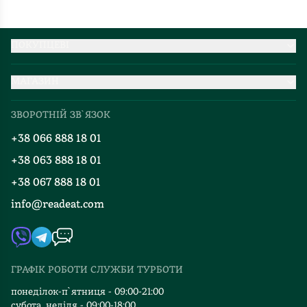
ПОКУПЦЕВІ
Партнерство
МАГАЗИН
Доставка та оплата
Про нас
Міжнародна доставка
ЗВОРОТНІЙ ЗВ`ЯЗОК
Добірки
Правила повернення
+38 066 888 18 01
Блог
Програма лояльності
+38 063 888 18 01
Події
Вакансії
+38 067 888 18 01
Книгарні
FAQ
info@readeat.com
Контакти
Мапа сайту
Автори
Видавництва
ГРАФІК РОБОТИ СЛУЖБИ ТУРБОТИ
Відгуки та оцінка RDT
понеділок-п`ятниця - 09:00-21:00
субота, неділя - 09:00-18:00