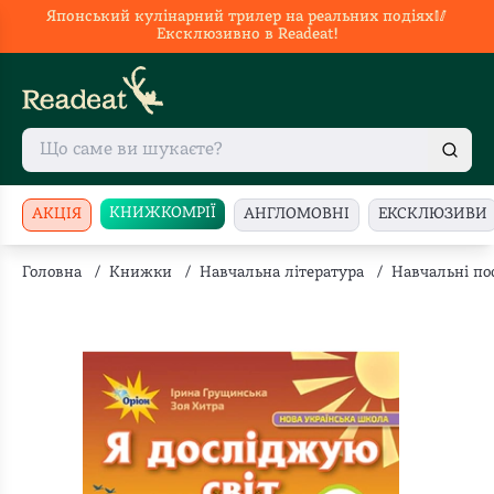
Японський кулінарний трилер на реальних подіях🥢
Ексклюзивно в Readeat!
КНИЖКОМРІЇ
АКЦІЯ
АНГЛОМОВНІ
ЕКСКЛЮЗИВИ
Головна
/
Книжки
/
Навчальна література
/
Навчальні по