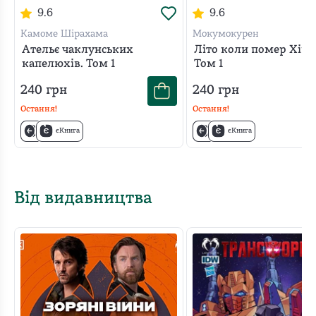
9.6
9.6
Камоме Шірахама
Мокумокурен
Ательє чаклунських
Літо коли помер Хіка
капелюхів. Том 1
Том 1
240
грн
240
грн
Остання!
Остання!
єКнига
єКнига
Від видавництва