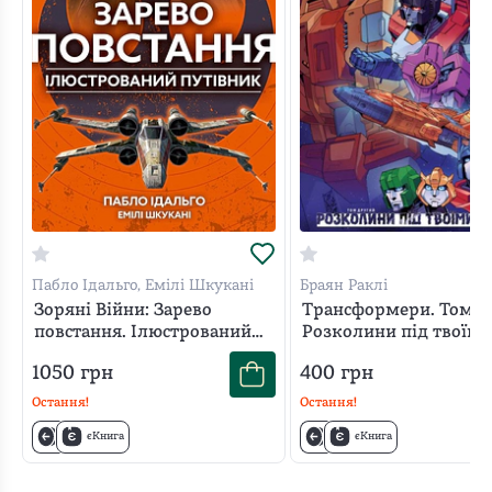
Пабло Ідальго, Емілі Шкукані
Браян Раклі
Зоряні Війни: Зарево
Трансформери. Том 2.
повстання. Ілюстрований
Розколини під твоїми
путівник
ногами
1050
грн
400
грн
Остання!
Остання!
єКнига
єКнига