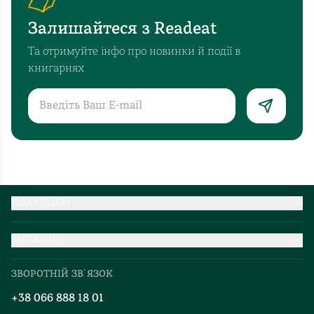
Залишайтеся з Readeat
Та отримуйте інфо про новинки й події в
книгарнях
ПОКУПЦЕВІ
Партнерство
МАГАЗИН
Доставка та оплата
Про нас
Міжнародна доставка
ЗВОРОТНІЙ ЗВ`ЯЗОК
Добірки
Правила повернення
+38 066 888 18 01
Блог
Програма лояльності