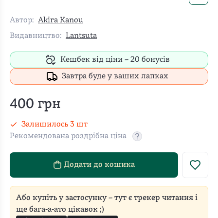
Автор:
Akira Kanou
Видавництво:
Lantsuta
Кешбек від ціни –
20
бонусів
Завтра буде у ваших лапках
400
грн
Залишилось
3
шт
Рекомендована роздрібна ціна
Рекомендовану роздріб
Додати до кошика
Або купіть у застосунку – тут є трекер читання і
ще бага-а-ато цікавок ;)