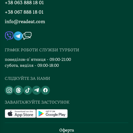
+38 063 888 18 01
Події
Вакансії
+38 067 888 18 01
Книгарні
FAQ
info@readeat.com
Контакти
Мапа сайту
Автори
Видавництва
ГРАФІК РОБОТИ СЛУЖБИ ТУРБОТИ
Відгуки та оцінка RDT
понеділок-п`ятниця - 09:00-21:00
субота, неділя - 09:00-18:00
СЛІДКУЙТЕ ЗА НАМИ
ЗАВАНТАЖУЙТЕ ЗАСТОСУНОК
Оферта