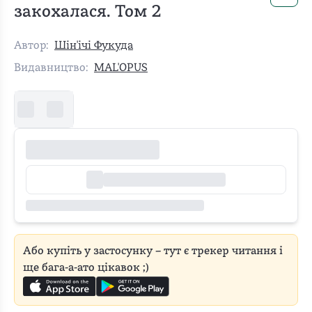
закохалася. Том 2
Автор:
Шін'ічі Фукуда
Видавництво:
MAL'OPUS
Або купіть у застосунку – тут є трекер читання і
ще бага-а-ато цікавок ;)