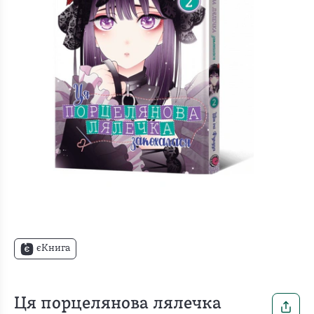
єКнига
Ця порцелянова лялечка