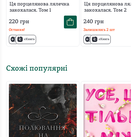
Ця порцелянова лялечка
Ця порцелянова ляле
закохалася. Том 1
закохалася. Том 2
220
грн
240
грн
Остання!
Залишилось
2
шт
єКнига
єКнига
Схожі популярні