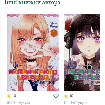
набирає обертів, а історія стає ще захопливішою!
Інші книжки автора
У манзі наявні відверті сцени! 18+
10
10
Шін'ічі Фукуда
Шін'ічі Фукуда