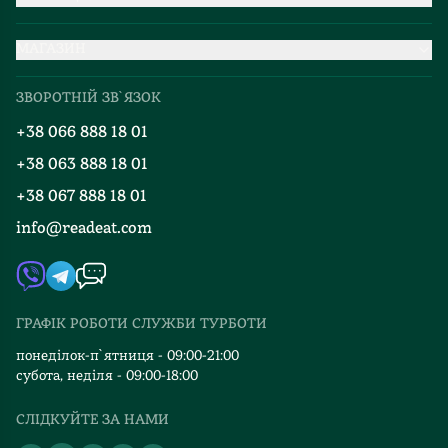
Партнерство
МАГАЗИН
Доставка та оплата
Про нас
Міжнародна доставка
ЗВОРОТНІЙ ЗВ`ЯЗОК
Добірки
Правила повернення
+38 066 888 18 01
Блог
Програма лояльності
+38 063 888 18 01
Події
Вакансії
+38 067 888 18 01
Книгарні
FAQ
info@readeat.com
Контакти
Мапа сайту
Автори
Видавництва
ГРАФІК РОБОТИ СЛУЖБИ ТУРБОТИ
Відгуки та оцінка RDT
понеділок-п`ятниця - 09:00-21:00
субота, неділя - 09:00-18:00
СЛІДКУЙТЕ ЗА НАМИ