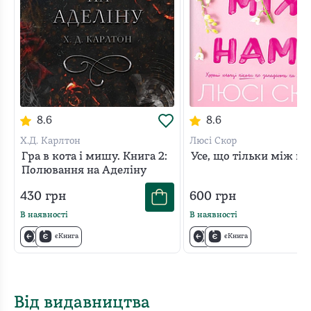
8.6
8.6
Х.Д. Карлтон
Люсі Скор
Гра в кота і мишу. Книга 2:
Усе, що тільки між н
Полювання на Аделіну
430
грн
600
грн
В наявності
В наявності
єКнига
єКнига
Від видавництва