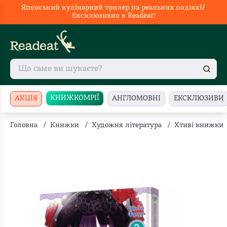
Японський кулінарний трилер на реальних подіях🥢
Ексклюзивно в Readeat!
КНИЖКОМРІЇ
АКЦІЯ
АНГЛОМОВНІ
ЕКСКЛЮЗИВИ
Головна
/
Книжки
/
Художня література
/
Хтиві книжки