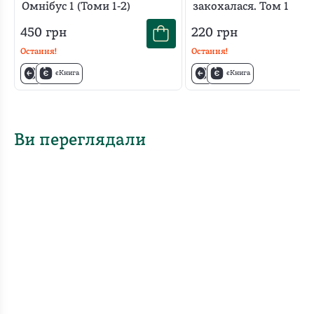
Омнібус 1 (Томи 1-2)
закохалася. Том 1
450
грн
220
грн
Остання!
Остання!
єКнига
єКнига
Ви переглядали