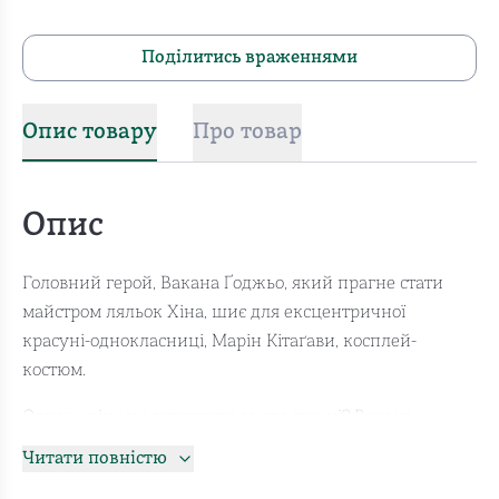
Поділитись враженнями
Опис товару
Про товар
Опис
Головний герой, Вакана Ґоджьо, який прагне стати
майстром ляльок Хіна, шиє для ексцентричної
красуні-однокласниці, Марін Кітаґави, косплей-
костюм.
Однак... він має встигнути за два тижні? Вакана
переконаний, щойно він подолає цю перешкоду, його
Читати повністю
чекатиме радісне обличчя Марін! Косплейна діяльність