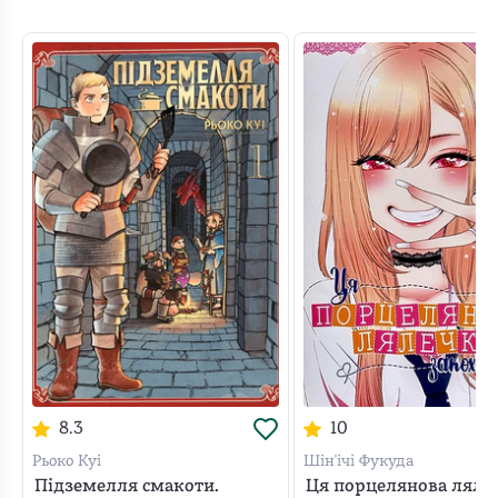
8.3
10
Рьоко Куі
Шін'ічі Фукуда
Підземелля смакоти.
Ця порцелянова ляле