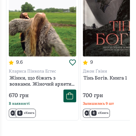
9.6
9
Клариса Пінкола Естес
Джон Ґвінн
Жінки, що біжать з
Тінь Богів. Книга 1
вовками. Жіночий архетип
у міфах та легендах
670
грн
700
грн
В наявності
Залишилось
9
шт
єКнига
єКнига