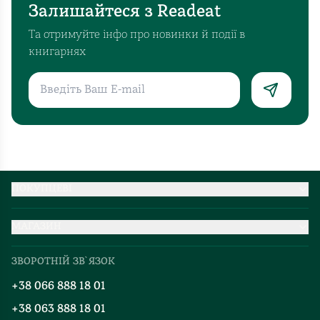
Залишайтеся з Readeat
Та отримуйте інфо про новинки й події в
книгарнях
ПОКУПЦЕВІ
Партнерство
МАГАЗИН
Доставка та оплата
Про нас
Міжнародна доставка
ЗВОРОТНІЙ ЗВ`ЯЗОК
Добірки
Правила повернення
+38 066 888 18 01
Блог
Програма лояльності
+38 063 888 18 01
Події
Вакансії