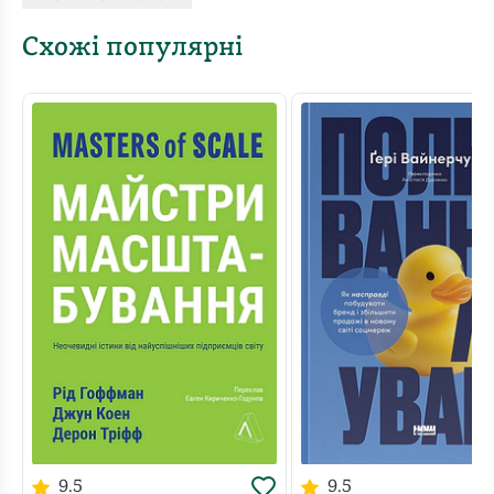
потрібно змінити.
Схожі популярні
У «Гнучких брендах» пропонується досвід створення
світових брендів, який допоможе 1) швидко
аналізувати своє оточення; 2) створити
диференційоване та значуще позиціонування бренду;
3) втілити стратегію бренду в життя. Ви дізнаєтесь, як
використати на свою користь «слабкі місця»
конкурентів, а також вдосконалити те, що допоможе
вашому бренду запам’ятатися та виділитися на ринку.
9.5
9.5