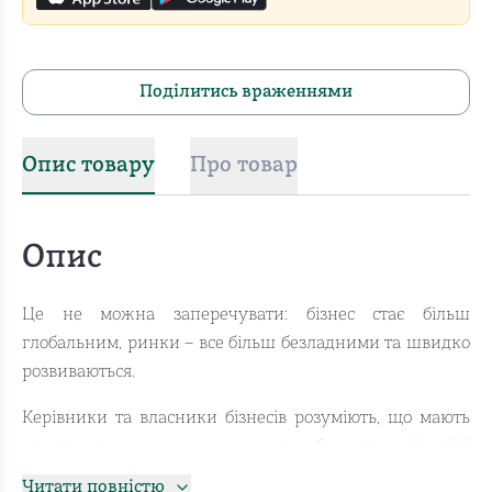
Поділитись враженнями
Опис товару
Про товар
Опис
Це не можна заперечувати: бізнес стає більш
глобальним, ринки – все більш безладними та швидко
розвиваються.
Керівники та власники бізнесів розуміють, що мають
адаптуватися до нових умов, але, або надто зайняті й
не мають на то часу, або просто не розуміють, що саме
Читати повністю