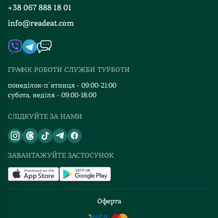
+38 067 888 18 01
Книгарні
FAQ
info@readeat.com
Контакти
Мапа сайту
Автори
Видавництва
ГРАФІК РОБОТИ СЛУЖБИ ТУРБОТИ
Відгуки та оцінка RDT
понеділок-п`ятниця - 09:00-21:00
субота, неділя - 09:00-18:00
СЛІДКУЙТЕ ЗА НАМИ
ЗАВАНТАЖУЙТЕ ЗАСТОСУНОК
Оферта