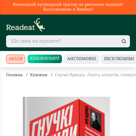
Японський кулінарний трилер на реальних подіях🥢
Ексклюзивно в Readeat!
КНИЖКОМРІЇ
АКЦІЯ
АНГЛОМОВНІ
ЕКСКЛЮЗИВИ
Головна
/
Книжки
/
Гнучкі бренди. Ловіть клієнтів, стиму