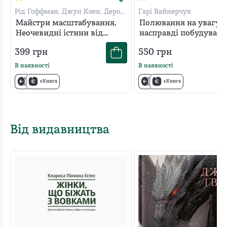
Рід Гоффман, Джун Коен, Дерон
Гарі Вайнерчук
Тріфф
Майстри масштабування.
Полювання на увагу. 
Неочевидні істини від
насправді побудувати
найуспішніших
бренд і збільшити пр
399
грн
550
грн
підприємців світу
в новому світі соцме
В наявності
В наявності
єКнига
єКнига
Від видавництва