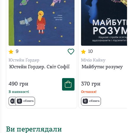
9
10
Юстейн Ґордер
Мічіо Кайку
Юстейн Гордер. Світ Софії
Майбутнє розуму
490
грн
370
грн
В наявності
Остання!
єКнига
єКнига
Ви переглядали