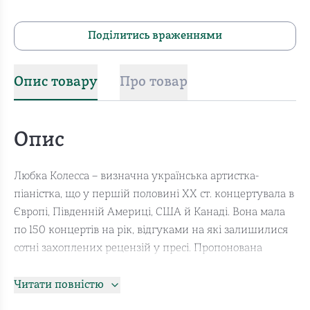
Поділитись враженнями
Опис товару
Про товар
Опис
Любка Колесса – визначна українська артистка-
піаністка, що у першій половині ХХ ст. концертувала в
Європі, Південній Америці, США й Канаді. Вона мала
по 150 концертів на рік, відгуками на які залишилися
сотні захоплених рецензій у пресі. Пропонована
книжка спирається на документальні свідчення
мистецької діяльності Любки Колесси: програми
Читати повністю
концертів, газетні публікації, фотографії, звукозаписи