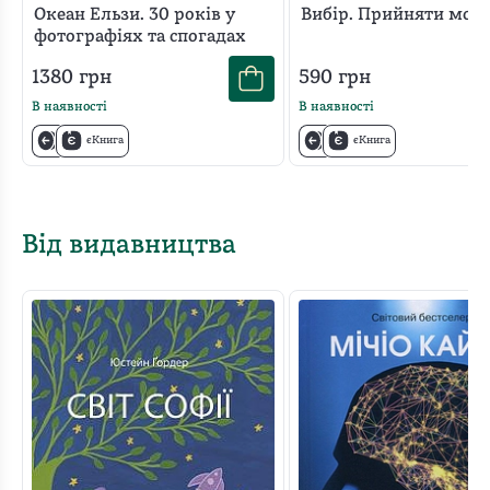
Океан Ельзи. 30 років у
Вибір. Прийняти мож
фотографіях та спогадах
1380
грн
590
грн
В наявності
В наявності
єКнига
єКнига
Від видавництва