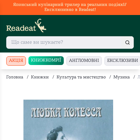
Японський кулінарний трилер на реальних подіях🥢
Ексклюзивно в Readeat!
КНИЖКОМРІЇ
АКЦІЯ
АНГЛОМОВНІ
ЕКСКЛЮЗИВИ
Головна
/
Книжки
/
Культура та мистецтво
/
Музика
/
Л