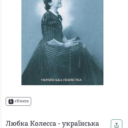
єКнига
Любка Колесса - українська