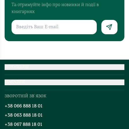
Та отримуйте інфо про новинки й події в
книгарнях
ПОКУПЦЕВІ
Партнерство
МАГАЗИН
Доставка та оплата
Про нас
Міжнародна доставка
ЗВОРОТНІЙ ЗВ`ЯЗОК
Добірки
Правила повернення
+38 066 888 18 01
Блог
Програма лояльності
+38 063 888 18 01
Події
Вакансії
+38 067 888 18 01
Книгарні
FAQ