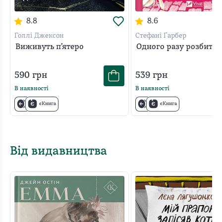
8.8
8.6
Голлі Джексон
Стефані Ґарбер
Виживуть п’ятеро
Одного разу розбите 
590
грн
539
грн
В наявності
В наявності
єКнига
єКнига
Від видавництва