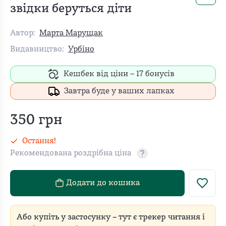
звідки беруться діти
Автор:
Марта Марущак
Видавництво:
Урбіно
Кешбек від ціни –
17
бонусів
Завтра буде у ваших лапках
350
грн
Остання!
Рекомендована роздрібна ціна
Рекомендовану роздріб
Додати до кошика
Або купіть у застосунку – тут є трекер читання і