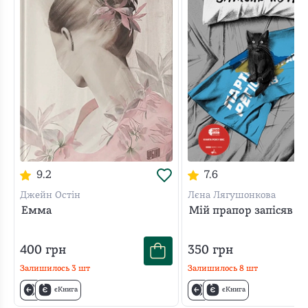
9.2
7.6
Джейн Остін
Лєна Лягушонкова
Емма
Мій прапор запісяв к
400
грн
350
грн
Залишилось
3
шт
Залишилось
8
шт
єКнига
єКнига