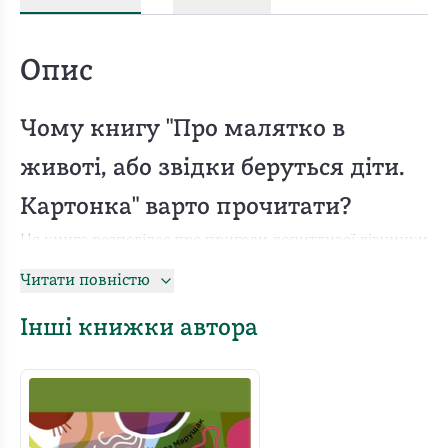
Опис
Чому книгу "Про малятко в
животі, або звідки беруться діти.
Картонка" варто прочитати?
Ця книга розповідає про пригоди допитливої дівчинки
Солі, яка постійно задає питання про своє походження
Читати повністю
та народження. Вона вивчає інформацію про себе та
світ довкола через розмови з рідними. Ця книга є
Інші книжки автора
чудовим ресурсом для батьків, які хочуть розмовляти зі
своєю дитиною на теми статі, народження та особистої
ідентичності.
Кому буде цікава книга "Про