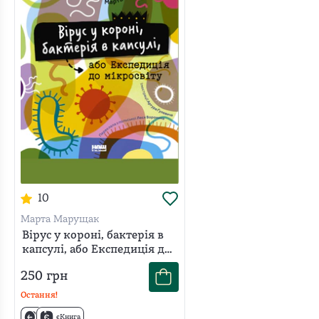
малятко в животі, або звідки
беруться діти. Картонка"?
Її зрозуміла мова та яскраві малюнки роблять її гарним
варіантом для спільного читання з дітьми,
допомагаючи їм зрозуміти ці важливі аспекти життя.
Зробіть замовлення книги онлайн, оберіть зручний
для вас спосіб доставки та отримайте на своєму
відділенні пошти. Доставка по Україні – 1-3 робочі дні.
10
Ціна доставки за тарифами пошти.
Марта Марущак
Вірус у короні, бактерія в
капсулі, або Експедиція до
мікросвіту
250
грн
Остання!
єКнига