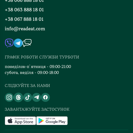
+38 066 888 18 01
Блог
Програма лояльності
+38 063 888 18 01
Події
Вакансії
+38 067 888 18 01
Книгарні
FAQ
info@readeat.com
Контакти
Мапа сайту
Автори
Видавництва
ГРАФІК РОБОТИ СЛУЖБИ ТУРБОТИ
Відгуки та оцінка RDT
понеділок-п`ятниця - 09:00-21:00
субота, неділя - 09:00-18:00
СЛІДКУЙТЕ ЗА НАМИ
ЗАВАНТАЖУЙТЕ ЗАСТОСУНОК