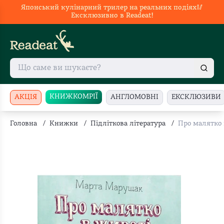
Японський кулінарний трилер на реальних подіях🥢
Ексклюзивно в Readeat!
КНИЖКОМРІЇ
АКЦІЯ
АНГЛОМОВНІ
ЕКСКЛЮЗИВИ
Головна
/
Книжки
/
Підліткова література
/
Про малятко в