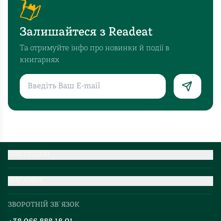
Залишайтеся з Readeat
Та отримуйте інфо про новинки й події в
книгарнях
ПОКУПЦЕВІ
Партнерство
МАГАЗИН
Доставка та оплата
Про нас
Міжнародна доставка
ЗВОРОТНІЙ ЗВ`ЯЗОК
Добірки
Правила повернення