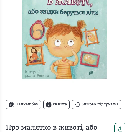
Нацкешбек
єКнига
Зимова підтримка
Про малятко в животі, або