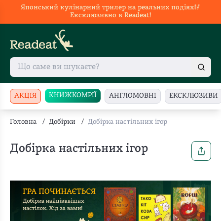
Японський кулінарний трилер на реальних подіях🥢
Ексклюзивно в Readeat!
КНИЖКОМРІЇ
АКЦІЯ
АНГЛОМОВНІ
ЕКСКЛЮЗИВИ
Головна
/
Добірки
/
Добірка настільних ігор
Добірка настільних ігор