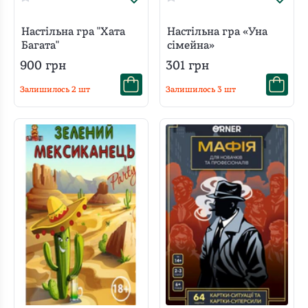
Настільна гра "Хата
Настільна гра «Уна
Багата"
сімейна»
900
грн
301
грн
Залишилось
2
шт
Залишилось
3
шт