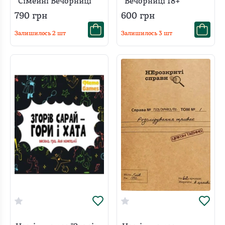
"Сімейні Вечорниці"
"Вечорниці 18+"
790
грн
600
грн
Залишилось
2
шт
Залишилось
3
шт