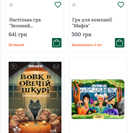
Настільна гра
Гра для компанії
"Зелений
"Мафія"
Мексиканець"
641
грн
500
грн
Остання!
Залишилось
4
шт