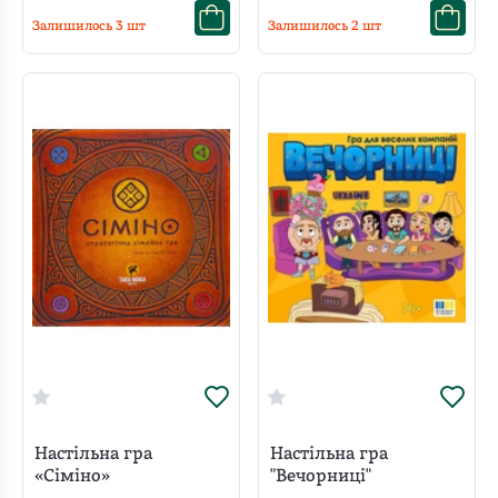
Залишилось
3
шт
Залишилось
2
шт
Настільна гра
Настільна гра
«Сіміно»
"Вечорниці"