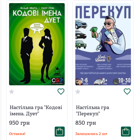
Настільна гра "Кодові
Настільна гра
імена. Дует"
"Перекуп"
950
грн
850
грн
Остання!
Залишилось
2
шт