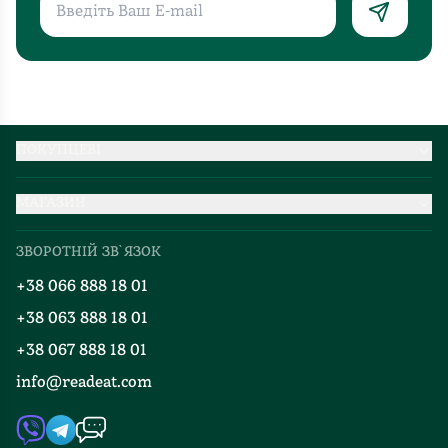
ПОКУПЦЕВІ
Партнерство
МАГАЗИН
Доставка та оплата
Про нас
Міжнародна доставка
ЗВОРОТНІЙ ЗВ`ЯЗОК
Добірки
Правила повернення
+38 066 888 18 01
Блог
Програма лояльності
+38 063 888 18 01
Події
Вакансії
+38 067 888 18 01
Книгарні
FAQ
info@readeat.com
Контакти
Мапа сайту
Автори