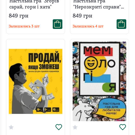
Настільна гра "Згорів
Настільна гра
сарай, гори і хата"
"Нерозкриті справи"
#1
849
грн
849
грн
Залишилось
3
шт
Залишилось
4
шт