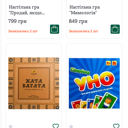
Настільна гра
Настільна гра
"Продай, якщо
"Мемологія"
зможеш"
799
грн
849
грн
Залишилось
2
шт
Залишилось
2
шт