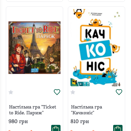
Настільна гра "Ticket
Настільна гра
to Ride. Париж"
"Качконіс"
980
грн
810
грн