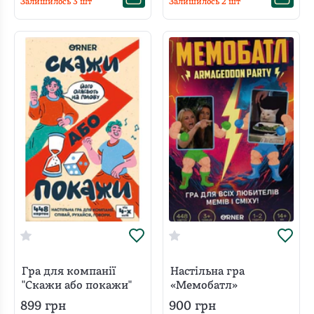
Залишилось
3
шт
Залишилось
2
шт
Гра для компанії
Настільна гра
"Скажи або покажи"
«Мемобатл»
899
грн
900
грн