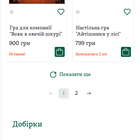
Гра для компанії
Настільна гра
"Вовк в овечій шкурі"
"Айтішники у лісі"
900
грн
799
грн
Остання!
Залишилось
2
шт
Показати ще
←
1
2
→
Добірки