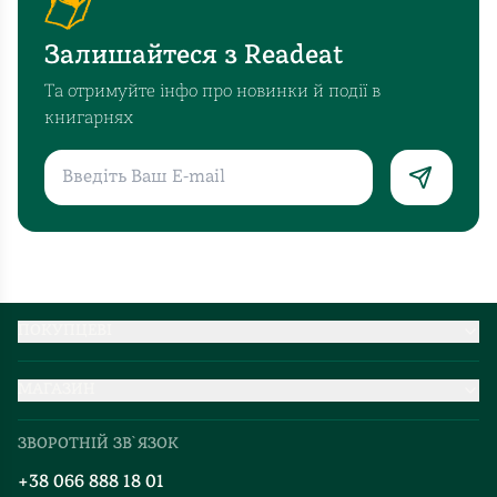
на
дотик,
Залишайтеся з Readeat
який
надає
Та отримуйте інфо про новинки й події в
додаткового
книгарнях
задоволення
від
читання.
Це
не
просто
книга,
а
ПОКУПЦЕВІ
й
Партнерство
ідеальний
МАГАЗИН
Доставка та оплата
подарунок
Про нас
Міжнародна доставка
для
ЗВОРОТНІЙ ЗВ`ЯЗОК
Добірки
новорічно-
Правила повернення
+38 066 888 18 01
різдвяних
Блог