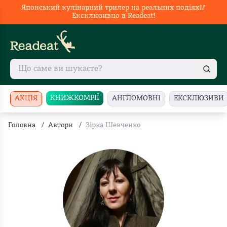
Японський кулінарний трилер на реальних подіях🥢
Ексклюзивно в Readeat!
КНИЖКОМРІЇ
АКЦІЯ
АНГЛОМОВНІ
ЕКСКЛЮЗИВИ
Головна
/
Автори
/
Зірка Шевченко