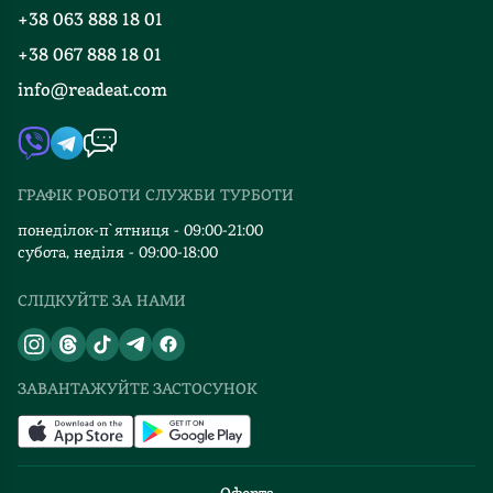
Програма лояльності
свят,
+38 063 888 18 01
Події
Вакансії
який
+38 067 888 18 01
Книгарні
принесе
FAQ
info@readeat.com
радість
Контакти
Мапа сайту
і
Автори
теплоту
Видавництва
в
ГРАФІК РОБОТИ СЛУЖБИ ТУРБОТИ
кожен
Відгуки та оцінка RDT
дім.
понеділок-п`ятниця - 09:00-21:00
Емоції
субота, неділя - 09:00-18:00
від
СЛІДКУЙТЕ ЗА НАМИ
читання
цих
казок
надзвичайно
ЗАВАНТАЖУЙТЕ ЗАСТОСУНОК
теплі.
Я
та
моя