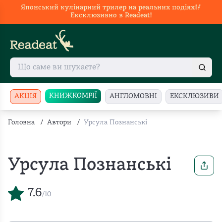
Японський кулінарний трилер на реальних подіях🥢
Ексклюзивно в Readeat!
КНИЖКОМРІЇ
АКЦІЯ
АНГЛОМОВНІ
ЕКСКЛЮЗИВИ
Головна
/
Автори
/
Урсула Познанські
Урсула Познанські
7.6
/10