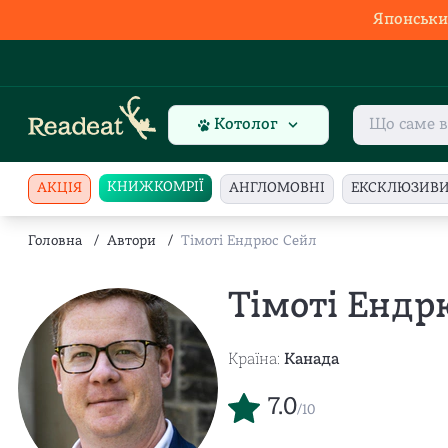
Японськи
Котолог
КНИЖКОМРІЇ
АКЦІЯ
АНГЛОМОВНІ
ЕКСКЛЮЗИВ
Головна
/
Автори
/
Тімоті Ендрюс Сейл
Тімоті Ендр
Країна:
Канада
7.0
/10