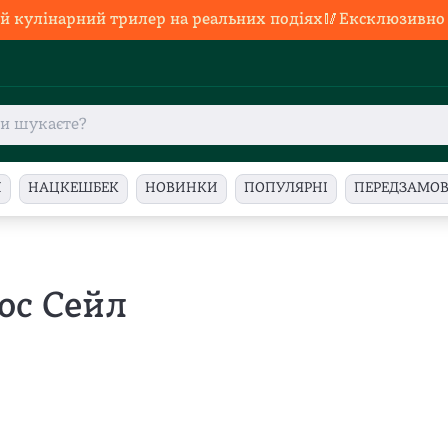
й кулінарний трилер на реальних подіях🥢Ексклюзивно в
И
НАЦКЕШБЕК
НОВИНКИ
ПОПУЛЯРНІ
ПЕРЕДЗАМО
юс Сейл