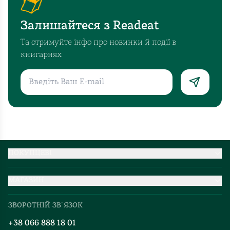
навіть
у
Залишайтеся з Readeat
найскладнішій
ситуації
Та отримуйте інфо про новинки й події в
можна
книгарнях
знайти
вихід,
якщо
попрацювати
власною
головою.
Яскравий
образ
ПОКУПЦЕВІ
Дерева,
Партнерство
як
МАГАЗИН
Доставка та оплата
живого
Про нас
Міжнародна доставка
організму
ЗВОРОТНІЙ ЗВ`ЯЗОК
Добірки
не
Правила повернення
+38 066 888 18 01
залишить
Блог