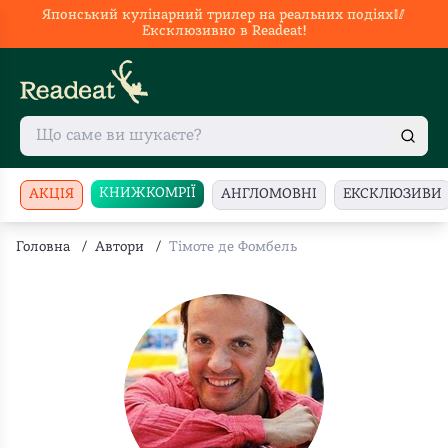
Японський кулінарний трилер на реальних подіях🥢
Ексклюзивно в Readeat!
КНИЖКОМРІЇ
АКЦІЯ
АНГЛОМОВНІ
ЕКСКЛЮЗИВИ
Головна
/
Автори
/
Тімоте де Фомбель