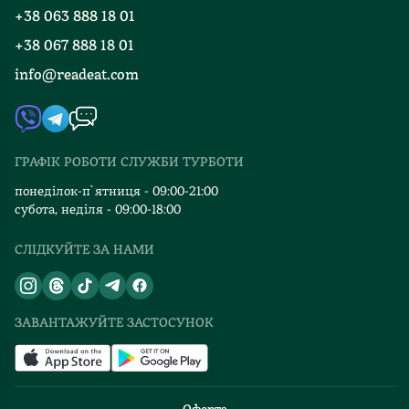
Програма лояльності
байдужим
+38 063 888 18 01
Події
Вакансії
нікого.
+38 067 888 18 01
Книгарні
Червоною
FAQ
info@readeat.com
стрічкою
Контакти
Мапа сайту
у
Автори
тексті
Видавництва
подаються
ГРАФІК РОБОТИ СЛУЖБИ ТУРБОТИ
проблеми,
Відгуки та оцінка RDT
які
понеділок-п`ятниця - 09:00-21:00
сьогодні
субота, неділя - 09:00-18:00
актуальні
СЛІДКУЙТЕ ЗА НАМИ
у
нашому
світі,
як
ЗАВАНТАЖУЙТЕ ЗАСТОСУНОК
ніколи.
"Єдине,
чого
я