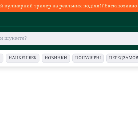
й кулінарний трилер на реальних подіях🥢Ексклюзивно в
И
НАЦКЕШБЕК
НОВИНКИ
ПОПУЛЯРНІ
ПЕРЕДЗАМО