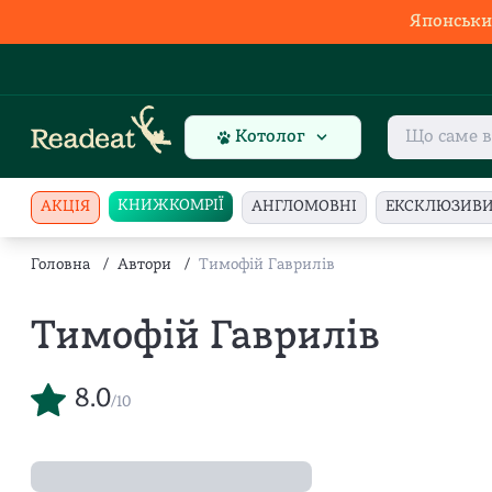
Японськи
Котолог
КНИЖКОМРІЇ
АКЦІЯ
АНГЛОМОВНІ
ЕКСКЛЮЗИВ
Головна
/
Автори
/
Тимофій Гаврилів
Тимофій Гаврилів
8.0
/10