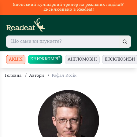
Японський кулінарний трилер на реальних подіях🥢
Ексклюзивно в Readeat!
КНИЖКОМРІЇ
АКЦІЯ
АНГЛОМОВНІ
ЕКСКЛЮЗИВИ
Головна
/
Автори
/
Рафал Косік