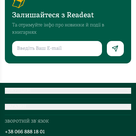
заводять
друзів,
Залишайтеся з Readeat
закохуються
та
Та отримуйте інфо про новинки й події в
відкривають
книгарнях
частинку
Варшави.
⠀
Мені
дуже
сподобалася
ідея
з
ПОКУПЦЕВІ
тим,
Партнерство
що
МАГАЗИН
Доставка та оплата
цю
Про нас
Міжнародна доставка
історію
ЗВОРОТНІЙ ЗВ`ЯЗОК
Добірки
можна
Правила повернення
+38 066 888 18 01
читати
Блог