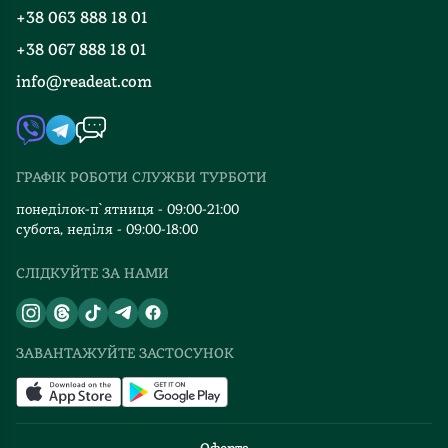
Програма лояльності
або
+38 063 888 18 01
Події
Вакансії
від
+38 067 888 18 01
Книгарні
обличчя
FAQ
info@readeat.com
Амелії,
Контакти
Мапа сайту
або
Автори
від
Видавництва
обличчя
ГРАФІК РОБОТИ СЛУЖБИ ТУРБОТИ
Куби
Відгуки та оцінка RDT
-
понеділок-п`ятниця - 09:00-21:00
фінал
субота, неділя - 09:00-18:00
буде
СЛІДКУЙТЕ ЗА НАМИ
однаковий,
але
погляди
на
ЗАВАНТАЖУЙТЕ ЗАСТОСУНОК
нього
різні.Також
можна
читати